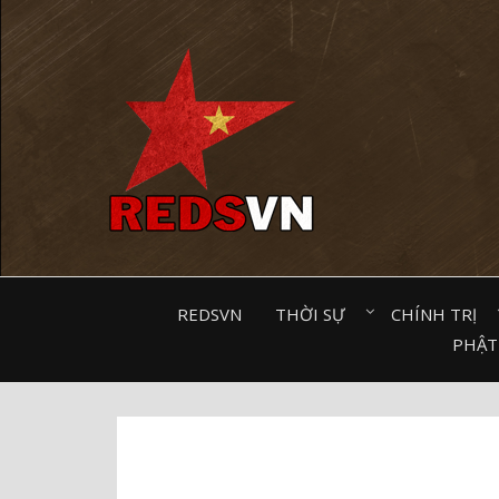
Kênh chia sẻ tri thức cộng đồng
REDSVN
THỜI SỰ⠀
CHÍNH TRỊ⠀
PHẬT