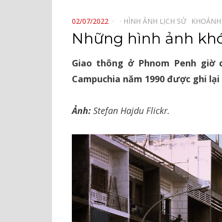
⠀
POSTED
02/07/2022
HÌNH ẢNH LỊCH SỬ⠀
KHOẢNH
ON
Những hình ảnh kh
Giao thông ở Phnom Penh giờ c
Campuchia năm 1990 được ghi lại 
Ảnh:
Stefan Hajdu Flickr.