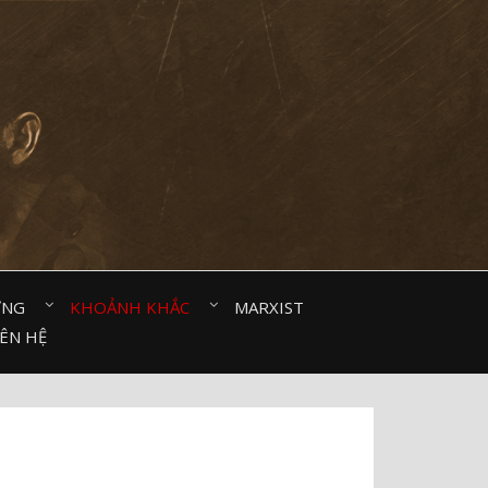
ỜNG⠀
KHOẢNH KHẮC⠀
MARXIST⠀
IÊN HỆ