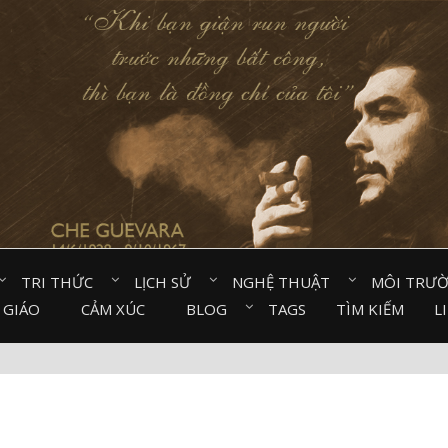
TRI THỨC⠀
LỊCH SỬ⠀
NGHỆ THUẬT⠀
MÔI TRƯ
 GIÁO⠀
CẢM XÚC⠀
BLOG⠀
TAGS
TÌM KIẾM
L