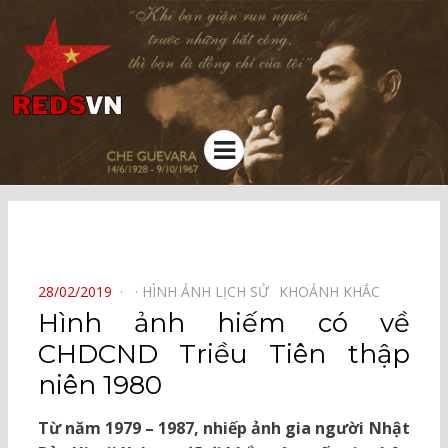
Kênh chia sẻ tri thức cộng đồng
Menu
⠀
POSTED
28/02/2019
HÌNH ẢNH LỊCH SỬ⠀
KHOẢNH KHẮC⠀
ON
Hình ảnh hiếm có về
CHDCND Triều Tiên thập
niên 1980
Từ năm 1979 – 1987, nhiếp ảnh gia người Nhật