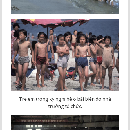
Trẻ em trong kỳ nghỉ hè ỏ bãi biển do nhà
trường tổ chức.