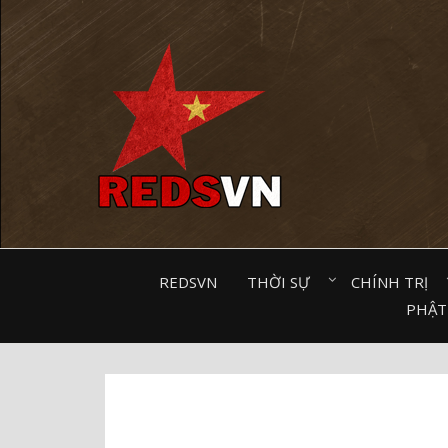
Kênh chia sẻ tri thức cộng đồng
REDSVN
THỜI SỰ⠀
CHÍNH TRỊ⠀
PHẬT