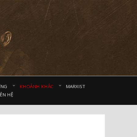
ỜNG⠀
KHOẢNH KHẮC⠀
MARXIST⠀
IÊN HỆ