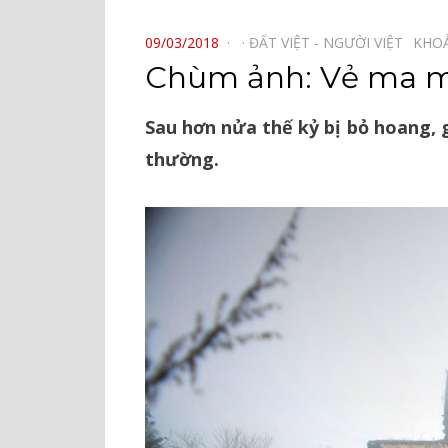
⠀
POSTED
09/03/2018
ĐẤT VIỆT - NGƯỜI VIỆT⠀
KHO
ON
Chùm ảnh: Vẻ ma mị
Sau hơn nửa thế kỷ bị bỏ hoang, g
thường.