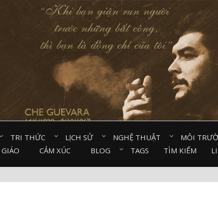
TRI THỨC⠀
LỊCH SỬ⠀
NGHỆ THUẬT⠀
MÔI TRƯ
 GIÁO⠀
CẢM XÚC⠀
BLOG⠀
TAGS
TÌM KIẾM
L