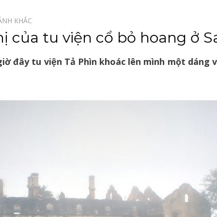
ẢNH KHẮC⠀
 của tu viện cổ bỏ hoang ở S
iờ đây tu viện Tả Phìn khoác lên mình một dáng v