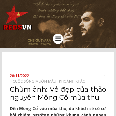
Kênh chia sẻ tri thức cộng đồng
Menu
⠀
POSTED
26/11/2022
ON
CUỘC SỐNG MUÔN MÀU⠀
KHOẢNH KHẮC⠀
Chùm ảnh: Vẻ đẹp của thảo
nguyên Mông Cổ mùa thu
Đến Mông Cổ vào mùa thu, du khách sẽ có cơ
hội chiêm ngưỡng những khung cảnh ngoạn