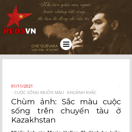
Kênh chia sẻ tri thức cộng đồng
Menu
⠀
POSTED
01/11/2021
ON
CUỘC SỐNG MUÔN MÀU⠀
KHOẢNH KHẮC⠀
Chùm ảnh: Sắc màu cuộc
sống trên chuyến tàu ở
Kazakhstan