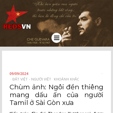
Kênh chia sẻ tri thức cộng đồng
Menu
⠀
POSTED
09/09/2024
ON
ĐẤT VIỆT - NGƯỜI VIỆT⠀
KHOẢNH KHẮC⠀
Chùm ảnh: Ngôi đền thiêng
mang dấu ấn của người
Tamil ở Sài Gòn xưa