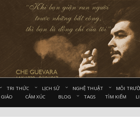
TRI THỨC⠀
LỊCH SỬ⠀
NGHỆ THUẬT⠀
MÔI TRƯ
 GIÁO⠀
CẢM XÚC⠀
BLOG⠀
TAGS
TÌM KIẾM
L