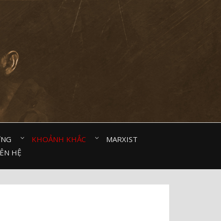
ỜNG⠀
KHOẢNH KHẮC⠀
MARXIST⠀
IÊN HỆ