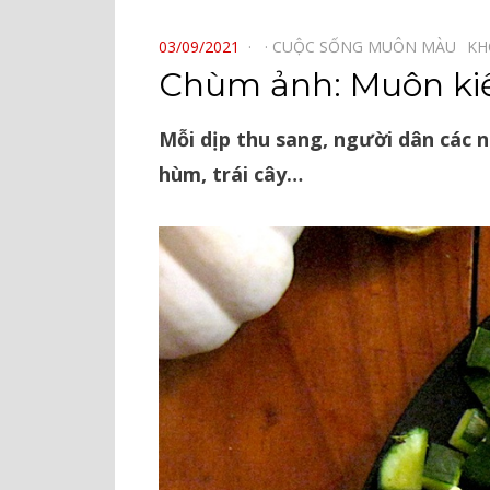
⠀
POSTED
03/09/2021
CUỘC SỐNG MUÔN MÀU⠀
KH
ON
Chùm ảnh: Muôn kiể
Mỗi dịp thu sang, người dân các 
hùm, trái cây…