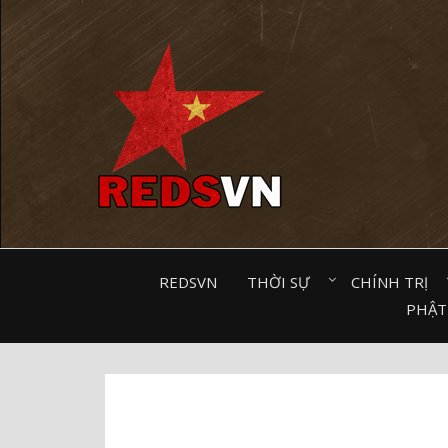
Kênh chia sẻ tri thức cộng đồng
REDSVN
THỜI SỰ⠀
CHÍNH TRỊ⠀
PHẬT