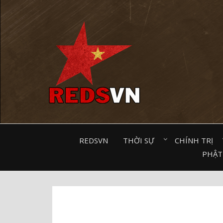
Kênh chia sẻ tri thức cộng đồng
REDSVN
THỜI SỰ⠀
CHÍNH TRỊ⠀
PHẬT