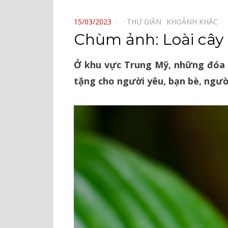
⠀
POSTED
15/03/2023
THƯ GIÃN⠀
KHOẢNH KHẮC⠀
ON
Chùm ảnh: Loài cây ‘
Ở khu vực Trung Mỹ, những đóa h
tặng cho người yêu, bạn bè, ngườ