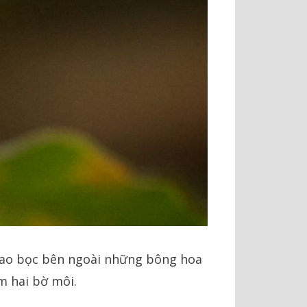
 bao bọc bên ngoài những bông hoa
m hai bờ môi.