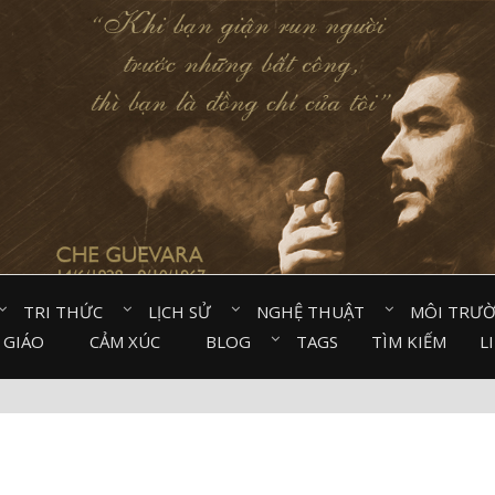
TRI THỨC⠀
LỊCH SỬ⠀
NGHỆ THUẬT⠀
MÔI TRƯ
 GIÁO⠀
CẢM XÚC⠀
BLOG⠀
TAGS
TÌM KIẾM
L