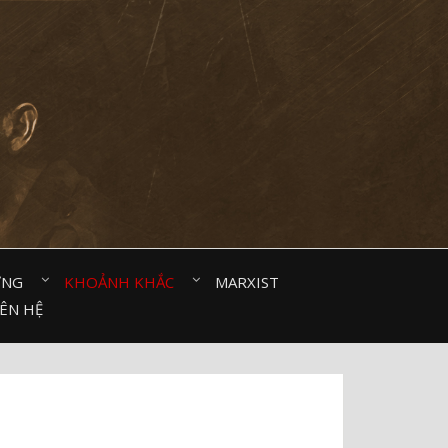
ỜNG⠀
KHOẢNH KHẮC⠀
MARXIST⠀
IÊN HỆ