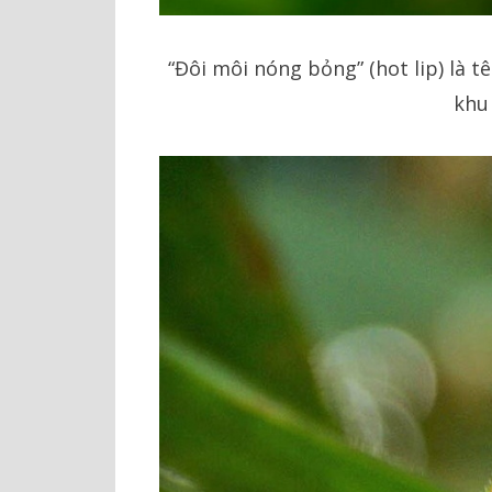
“Đôi môi nóng bỏng” (hot lip) là t
khu