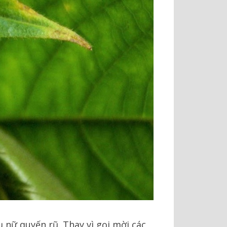
 nữ quyến rũ. Thay vì gọi mời các