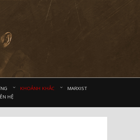
ỜNG⠀
KHOẢNH KHẮC⠀
MARXIST⠀
IÊN HỆ