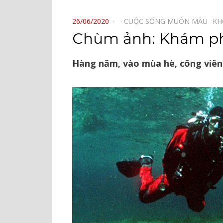
⠀
POSTED
26/06/2020
CUỘC SỐNG MUÔN MÀU⠀
KH
ON
Chùm ảnh: Khám phá
Hàng năm, vào mùa hè, công viên 