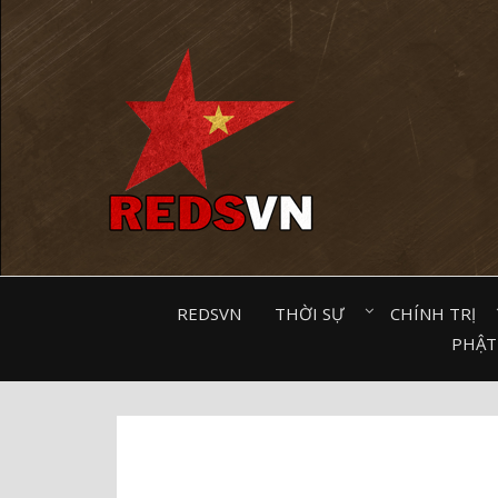
Kênh chia sẻ tri thức cộng đồng
REDSVN
THỜI SỰ⠀
CHÍNH TRỊ⠀
PHẬT