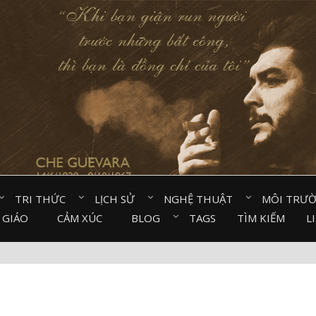
TRI THỨC⠀
LỊCH SỬ⠀
NGHỆ THUẬT⠀
MÔI TRƯ
 GIÁO⠀
CẢM XÚC⠀
BLOG⠀
TAGS
TÌM KIẾM
L