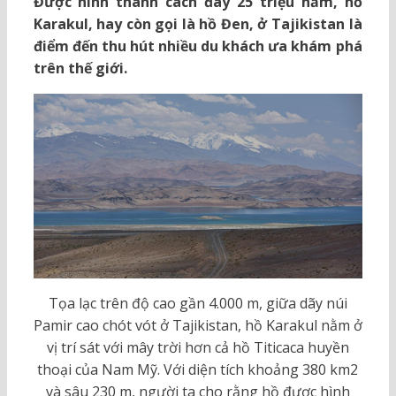
Được hình thành cách đây 25 triệu năm, hồ
Karakul, hay còn gọi là hồ Đen, ở Tajikistan là
điểm đến thu hút nhiều du khách ưa khám phá
trên thế giới.
Tọa lạc trên độ cao gần 4.000 m, giữa dãy núi
Pamir cao chót vót ở Tajikistan, hồ Karakul nằm ở
vị trí sát với mây trời hơn cả hồ Titicaca huyền
thoại của Nam Mỹ. Với diện tích khoảng 380 km2
và sâu 230 m, người ta cho rằng hồ được hình