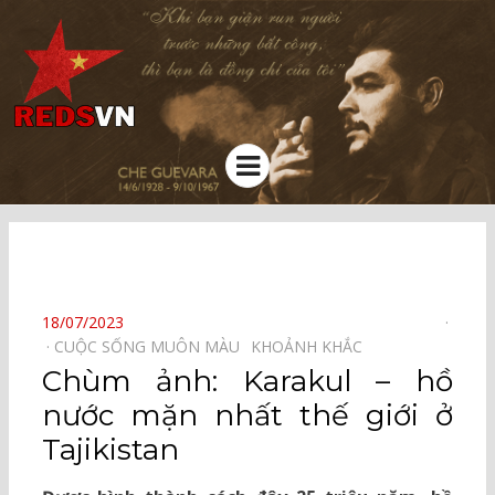
Kênh chia sẻ tri thức cộng đồng
Menu
⠀
POSTED
18/07/2023
ON
CUỘC SỐNG MUÔN MÀU⠀
KHOẢNH KHẮC⠀
Chùm ảnh: Karakul – hồ
nước mặn nhất thế giới ở
Tajikistan