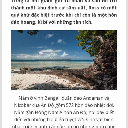
Từng là nơi giam giữ tù nhân và sau đó trở
thành một khu định cư sầm uất, Ross có một
quá khứ đặc biệt trước khi chỉ còn là một hòn
đảo hoang, kì bí với những tàn tích.
Nằm ở vịnh Bengal, quần đảo Andaman và
Nicobar của Ấn Độ gồm 572 hòn đảo nhiệt đới.
Nằm gần Đông Nam Á hơn Ấn Độ, nơi đây biết
đến với những bãi biển tuyệt vời, sinh vật biển
phát triển mạnh, các dải san hô phong phú cùng