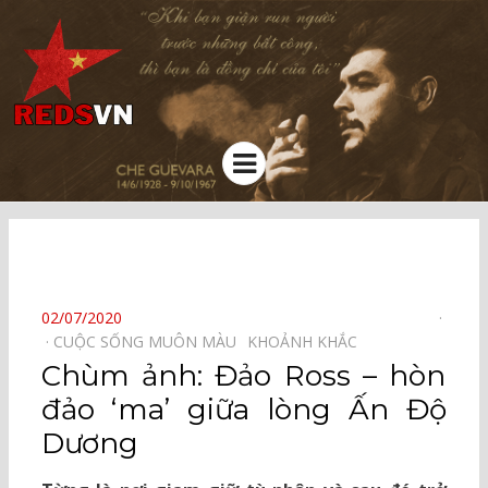
Kênh chia sẻ tri thức cộng đồng
Menu
⠀
POSTED
02/07/2020
ON
CUỘC SỐNG MUÔN MÀU⠀
KHOẢNH KHẮC⠀
Chùm ảnh: Đảo Ross – hòn
đảo ‘ma’ giữa lòng Ấn Độ
Dương