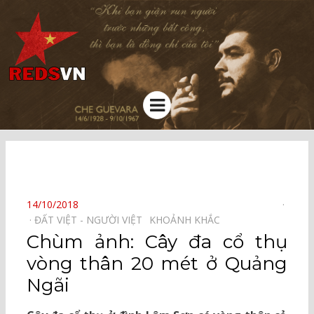
Kênh chia sẻ tri thức cộng đồng
Menu
⠀
POSTED
14/10/2018
ON
ĐẤT VIỆT - NGƯỜI VIỆT⠀
KHOẢNH KHẮC⠀
Chùm ảnh: Cây đa cổ thụ
vòng thân 20 mét ở Quảng
Ngãi