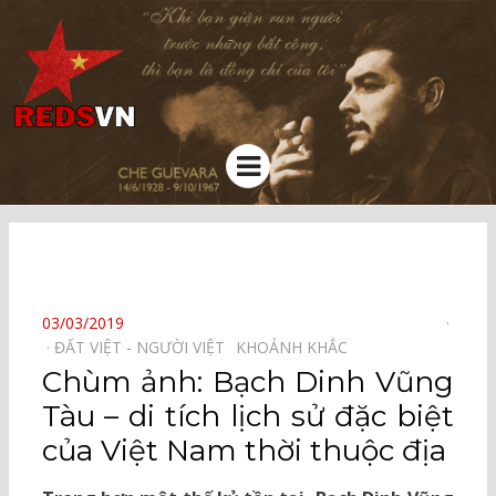
Kênh chia sẻ tri thức cộng đồng
Menu
⠀
POSTED
03/03/2019
ON
ĐẤT VIỆT - NGƯỜI VIỆT⠀
KHOẢNH KHẮC⠀
Chùm ảnh: Bạch Dinh Vũng
Tàu – di tích lịch sử đặc biệt
của Việt Nam thời thuộc địa