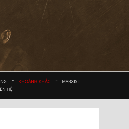
ỜNG⠀
KHOẢNH KHẮC⠀
MARXIST⠀
IÊN HỆ