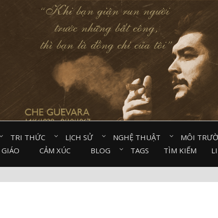
TRI THỨC⠀
LỊCH SỬ⠀
NGHỆ THUẬT⠀
MÔI TRƯ
 GIÁO⠀
CẢM XÚC⠀
BLOG⠀
TAGS
TÌM KIẾM
L