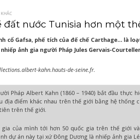
 KHẮC⠀
ề đất nước Tunisia hơn một th
nh cổ Gafsa, phế tích của đế chế Carthage… là lo
nhiếp ảnh gia người Pháp Jules Gervais-Courtelle
lections.albert-kahn.hauts-de-seine.fr.
i Pháp Albert Kahn (1860 – 1940) bắt đầu thực hiệ
ều địa điểm khác nhau trên thế giới bằng hệ thống 
ên trên thế giới.
 gia của mình tới hơn 50 quốc gia trên thế giới v
nh dự án này tại xứ Đông Dương là nhiếp ảnh gia Lé