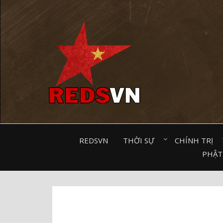
Kênh chia sẻ tri thức cộng đồng
REDSVN
THỜI SỰ⠀
CHÍNH TRỊ⠀
PHẬT