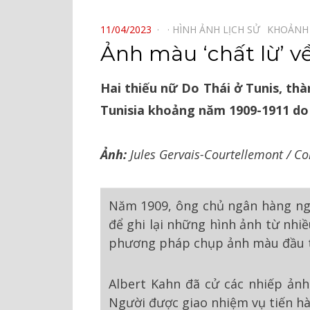
⠀
POSTED
11/04/2023
HÌNH ẢNH LỊCH SỬ⠀
KHOẢNH
ON
Ảnh màu ‘chất lừ’ v
Hai thiếu nữ Do Thái ở Tunis, thà
Tunisia khoảng năm 1909-1911 do 
Ảnh:
Jules Gervais-Courtellemont / Col
Năm 1909, ông chủ ngân hàng ngườ
để ghi lại những hình ảnh từ nhi
phương pháp chụp ảnh màu đầu ti
Albert Kahn đã cử các nhiếp ảnh
Người được giao nhiệm vụ tiến hà