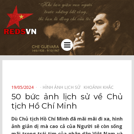
Kênh chia sẻ tri thức cộng đồng
Menu
⠀
POSTED
19/05/2024
HÌNH ẢNH LỊCH SỬ⠀
KHOẢNH KHẮC⠀
ON
50 bức ảnh lịch sử về Chủ
tịch Hồ Chí Minh
Dù Chủ tịch Hồ Chí Minh đã mãi mãi đi xa, hình
ảnh giản dị mà cao cả của Người sẽ còn sống
mãi trong trái tim của nhân dân Việt Nam và