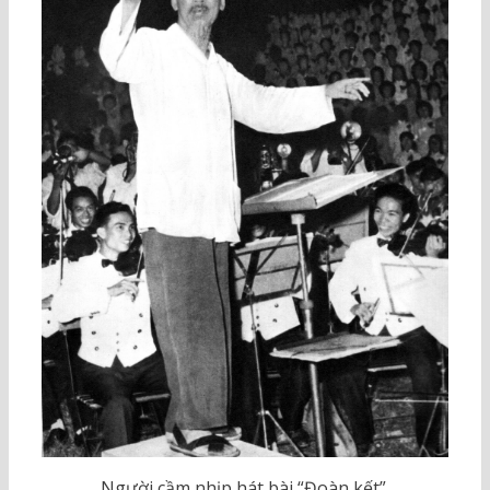
Người cầm nhịp hát bài “Đoàn kết”.