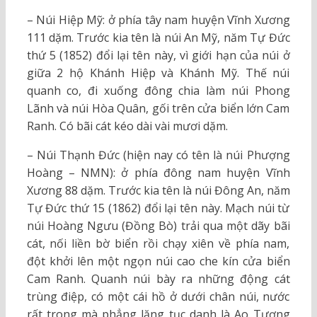
– Núi Hiệp Mỹ: ở phía tây nam huyện Vĩnh Xương
111 dặm. Trước kia tên là núi An Mỹ, năm Tự Đức
thứ 5 (1852) đổi lại tên này, vì giới hạn của núi ở
giữa 2 hộ Khánh Hiệp và Khánh Mỹ. Thế núi
quanh co, đi xuống đông chia làm núi Phong
Lãnh và núi Hòa Quân, gối trên cửa biển lớn Cam
Ranh. Có bãi cát kéo dài vài mươi dặm.
– Núi Thạnh Đức (hiện nay có tên là núi Phượng
Hoàng – NMN): ở phía đông nam huyện Vĩnh
Xương 88 dặm. Trước kia tên là núi Đông An, năm
Tự Đức thứ 15 (1862) đổi lại tên này. Mạch núi từ
núi Hoàng Ngưu (Đồng Bò) trải qua một dãy bãi
cát, nối liền bờ biển rồi chạy xiên về phía nam,
đột khởi lên một ngọn núi cao che kín cửa biển
Cam Ranh. Quanh núi bày ra những động cát
trùng điệp, có một cái hồ ở dưới chân núi, nước
rất trong mà phẳng lặng tục danh là Ao Tương