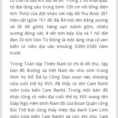
cổ thải ra sau khi bắt về ăn. Trong 2 hố khai quật
có địa tầng sâu trung bình 120 cm với tổng diện
tích 75m2 của đợt khảo sát này đã thu được 261
hiện vật (gồm 151 đồ đá, 84 mũi tên bằng xương
và 26 đồ gốm), hàng vạn mảnh gốm, nhiều
xương động vật, 4 vết tích bếp lửa và 1 hố đất
đen. Di tích Văn Tứ Đông là một làng chài cổ ven
biển có niên đại vào khoảng 3.000-3.500 năm
trước
Trong Toản tập Thiên Nam tứ chí lộ đồ thư, tập
bản đồ đường xá Việt Nam do nho sinh trúng
thức họ Đỗ Bá tự Công Đạo soạn vào khoảng
nửa cuối thế kỷ XVII, đã thấy có tên Cam Ranh
môn (cửa biển Cam Ranh). Trong một bản đồ
khác cũng có niên đại cuối thế kỷ XVII mang tên
Giáp Ngọ niên bình Nam đồ của Đoan Quận công
Bùi Thế Đạt cũng thấy chép địa danh Cam Linh
môn (cửa biển Cam Ranh) và còn ghi chú: Cam