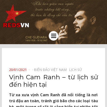
Kênh chia sẻ tri thức cộng đồng
Menu
⠀
POSTED
20/01/2021
BIỂN ĐẢO VIỆT NAM⠀
LỊCH SỬ⠀
ON
Vịnh Cam Ranh – từ lịch sử
đến hiện tại
Từ xa xưa vịnh Cam Ranh đã nổi tiếng là nơi
trú đậu an toàn, tránh gió bão cho các loại tàu
bè, một trong số rất ít cảng biển tự nhiên tốt