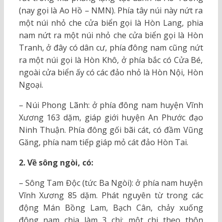
(nay gọi là Ao Hồ – NMN). Phía tây núi này nứt ra
một núi nhỏ che cửa biển gọi là Hòn Lang, phia
nam nứt ra một núi nhỏ che cửa biển gọi là Hòn
Tranh, ở đây có dân cư, phía đông nam cũng nứt
ra một núi gọi là Hòn Khô, ở phía bắc có Cửa Bé,
ngoài cửa biển ấy có các đảo nhỏ là Hòn Nội, Hòn
Ngoại.
– Núi Phong Lãnh: ở phía đông nam huyện Vĩnh
Xương 163 dặm, giáp giới huyện An Phước đạo
Ninh Thuận. Phía đông gối bãi cát, có đầm Vũng
Găng, phía nam tiếp giáp mỏ cát đảo Hòn Tai.
2. Về sông ngòi, có:
– Sông Tam Độc (tức Ba Ngòi): ở phía nam huyện
Vĩnh Xương 85 dặm. Phát nguyên từ trong các
động Mán Bồng Lam, Bạch Cân, chảy xuống
đông nam chia làm 3 chi: một chi theo thôn