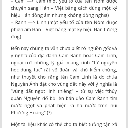
– Cam —> Cam (một yếu tố của tên Nôm được
chuyển sang Hán – Việt bằng cách dùng một ký
hiệu Hán đồng âm nhưng không đồng nghĩa)
– Ranh —> Linh (một yếu tố của tên Nôm được
phiên âm Hán – Việt bằng một ký hiệu Hán tương
ứng).
Đến nay chúng ta vẫn chưa biết rõ nguồn gốc và
ý nghĩa của địa danh Cam Ranh hoặc Cam Linh,
ngoại trừ những lý giải mang tính “từ nguyên
học dung tục” rất võ đoán và khó kiểm chứng,
như thuyết cho rằng tên Cam Linh là do chúa
Nguyễn Ánh đặt cho vùng đất này với ý nghĩa là
“vùng đất ngọt linh thiêng” – từ sự việc “thủy
quân Nguyễn đổ bộ lên bán đảo Cam Ranh tìm
nước ngọt và phát hiện ra hồ nước trên núi
Phượng Hoàng” (?).
Một tài liệu khác có thể cho ta biết tường tận xã