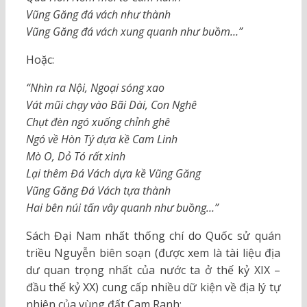
Vũng Găng đá vách như thành
Vũng Găng đá vách xung quanh như buồm…”
Hoặc:
“Nhìn ra Nội, Ngoại sóng xao
Vát mũi chạy vào Bãi Dài, Con Nghê
Chụt đèn ngó xuống chỉnh ghê
Ngó về Hòn Tý dựa kề Cam Linh
Mò O, Dỏ Tó rất xinh
Lại thêm Đá Vách dựa kề Vũng Găng
Vũng Găng Đá Vách tựa thành
Hai bên núi tấn vây quanh như buồng…”
Sách Đại Nam nhất thống chí do Quốc sử quán
triều Nguyễn biên soạn (được xem là tài liệu địa
dư quan trọng nhất của nước ta ở thế kỷ XIX –
đầu thế kỷ XX) cung cấp nhiều dữ kiện về địa lý tự
nhiên của vùng đất Cam Ranh: