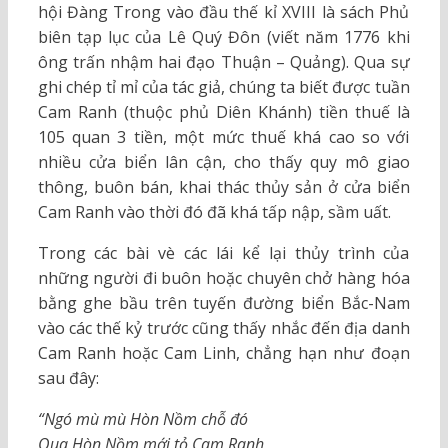
hội Đàng Trong vào đầu thế kỉ XVIII là sách Phủ
biên tạp lục của Lê Quý Đôn (viết năm 1776 khi
ông trấn nhậm hai đạo Thuận – Quảng). Qua sự
ghi chép tỉ mỉ của tác giả, chúng ta biết được tuần
Cam Ranh (thuộc phủ Diên Khánh) tiền thuế là
105 quan 3 tiền, một mức thuế khá cao so với
nhiều cửa biển lân cận, cho thấy quy mô giao
thông, buôn bán, khai thác thủy sản ở cửa biển
Cam Ranh vào thời đó đã khá tấp nập, sầm uất.
Trong các bài vè các lái kể lại thủy trình của
những người đi buôn hoặc chuyên chở hàng hóa
bằng ghe bầu trên tuyến đường biển Bắc-Nam
vào các thế kỷ trước cũng thấy nhắc đến địa danh
Cam Ranh hoặc Cam Linh, chẳng hạn như đoạn
sau đây:
“Ngó mù mù Hòn Nồm chỗ đó
Qua Hòn Nồm mới tỏ Cam Ranh