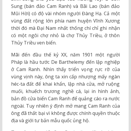
Sung (bán đảo Cam Ranh) và Bãi Lao (bán đảo
Mũi Hời) có độ vài nhóm người Đàng Hạ. Cả một
vùng đất rộng lớn phía nam huyện Vĩnh Xương
thời đó mà Đại Nam nhất thống chí chỉ ghi nhận
có một ngôi chợ nhỏ là chợ Thủy Triều, ở thôn
Thủy Triều ven biển.
Mãi đến đầu thế kỷ XX, năm 1901 một người
Pháp là hầu tước De Barthelemy đến lập nghiệp
ở Cam Ranh. Nhìn thấy triển vọng rực rỡ của
vùng vịnh này, ông ta xin cấp nhượng mấy ngàn
héc-ta đất để khai khẩn, lập nhà cửa, mở ruộng
muối, khuếch trương nghề cá, lại in hình ảnh,
bản đồ cửa biển Cam Ranh để quảng cáo ra nước
ngoài. Tuy nhiên ý định mở mang Cam Ranh của
ông đã thất bại vì không được chính quyền thuộc
địa và giới tư bản mẫu quốc ủng hộ.