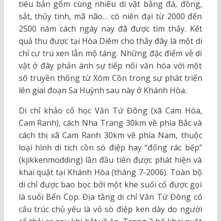
tiêu bản gốm cùng nhiều di vật bằng đá, đồng,
sắt, thủy tinh, mã não… có niên đại từ 2000 đến
2500 năm cách ngày nay đã được tìm thấy. Kết
quả thu được tại Hòa Diêm cho thấy đây là một di
chỉ cư trú xen lẫn mộ táng. Những đặc điểm về di
vật ở đây phản ánh sự tiếp nối văn hóa với một
số truyền thống từ Xóm Cồn trong sự phát triển
lên giai đoạn Sa Huỳnh sau này ở Khánh Hòa.
Di chỉ khảo cổ học Văn Tứ Đông (xã Cam Hòa,
Cam Ranh), cách Nha Trang 30km về phía Bắc và
cách thị xã Cam Ranh 30km về phía Nam, thuộc
loại hình di tích cồn sò điệp hay “đống rác bếp”
(kjikkenmodding) lần đầu tiên được phát hiện và
khai quật tại Khánh Hòa (tháng 7-2006). Toàn bộ
di chỉ được bao bọc bởi một khe suối cổ được gọi
là suối Bến Cọp. Địa tầng di chỉ Văn Tứ Đông có
cấu trúc chủ yếu là vỏ sò điệp ken dày do người