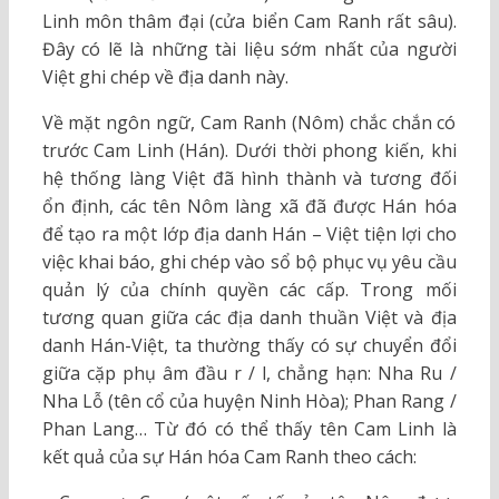
Linh môn thâm đại (cửa biển Cam Ranh rất sâu).
Đây có lẽ là những tài liệu sớm nhất của người
Việt ghi chép về địa danh này.
Về mặt ngôn ngữ, Cam Ranh (Nôm) chắc chắn có
trước Cam Linh (Hán). Dưới thời phong kiến, khi
hệ thống làng Việt đã hình thành và tương đối
ổn định, các tên Nôm làng xã đã được Hán hóa
để tạo ra một lớp địa danh Hán – Việt tiện lợi cho
việc khai báo, ghi chép vào sổ bộ phục vụ yêu cầu
quản lý của chính quyền các cấp. Trong mối
tương quan giữa các địa danh thuần Việt và địa
danh Hán-Việt, ta thường thấy có sự chuyển đổi
giữa cặp phụ âm đầu r / l, chẳng hạn: Nha Ru /
Nha Lỗ (tên cổ của huyện Ninh Hòa); Phan Rang /
Phan Lang… Từ đó có thể thấy tên Cam Linh là
kết quả của sự Hán hóa Cam Ranh theo cách: