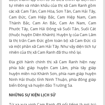
tự nhiên và nhân khẩu của thị xã Cam Ranh gồm
các xã: Cam Tân, Cam Hòa, Sơn Tân, Cam Hải Tây,
Cam Đức, Cam Hiệp Bắc, Cam Hiệp Nam, Cam
Thành Bắc, Cam An Bắc, Cam An Nam, Cam
Phước Tây, Cam Hải Đông và Suối Tân, Suối Cát
(thuộc huyện Diên Khánh). Huyện lỵ của Cam Lâm
là thị trấn Cam Đức gồm toàn bộ xã Cam Đức cũ
và một phần xã Cam Hải Tây. Như vậy diện tích tự
nhiên của thị xã Cam Ranh đã thu nhỏ lại.
Địa giới hành chính thị xã Cam Ranh hiện nay:
phía bắc giáp huyện Cam Lâm, phía tây giáp
huyện miền núi Khánh Sơn, phía nam giáp huyện
Ninh Hải thuộc tỉnh Ninh Thuận, phía đông giáp
biển Đông và huyện đảo Trường Sa.
NHỮNG SỰ KIỆN LỊCH SỬ
Từ xa xưa vịnh Cam Ranh đã nổi tiếng là nơi trú