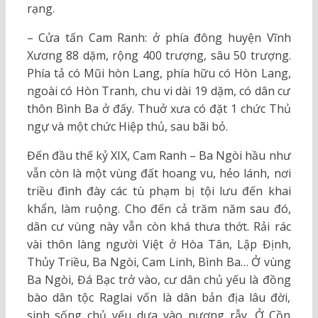
rạng.
– Cửa tấn Cam Ranh: ở phía đông huyện Vĩnh
Xương 88 dặm, rộng 400 trượng, sâu 50 trượng.
Phía tả có Mũi hòn Lang, phía hữu có Hòn Lang,
ngoài có Hòn Tranh, chu vi dài 19 dặm, có dân cư
thôn Bình Ba ở đấy. Thuở xưa có đặt 1 chức Thủ
ngự và một chức Hiệp thủ, sau bãi bỏ.
Đến đầu thế kỷ XIX, Cam Ranh – Ba Ngòi hầu như
vẫn còn là một vùng đất hoang vu, hẻo lánh, nơi
triều đình đày các tù phạm bị tội lưu đến khai
khẩn, làm ruộng. Cho đến cả trăm năm sau đó,
dân cư vùng này vẫn còn khá thưa thớt. Rải rác
vài thôn làng người Việt ở Hòa Tân, Lập Định,
Thủy Triều, Ba Ngòi, Cam Linh, Bình Ba… Ở vùng
Ba Ngòi, Đá Bạc trở vào, cư dân chủ yếu là đồng
bào dân tộc Raglai vốn là dân bản địa lâu đời,
sinh sống chủ yếu dựa vào nương rẫy. Ở Cồn