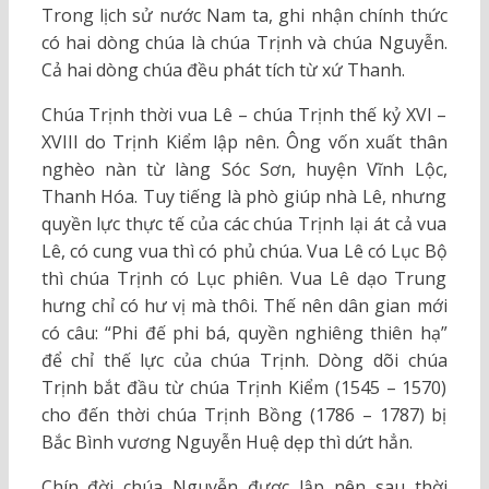
Trong lịch sử nước Nam ta, ghi nhận chính thức
có hai dòng chúa là chúa Trịnh và chúa Nguyễn.
Cả hai dòng chúa đều phát tích từ xứ Thanh.
Chúa Trịnh thời vua Lê – chúa Trịnh thế kỷ XVI –
XVIII do Trịnh Kiểm lập nên. Ông vốn xuất thân
nghèo nàn từ làng Sóc Sơn, huyện Vĩnh Lộc,
Thanh Hóa. Tuy tiếng là phò giúp nhà Lê, nhưng
quyền lực thực tế của các chúa Trịnh lại át cả vua
Lê, có cung vua thì có phủ chúa. Vua Lê có Lục Bộ
thì chúa Trịnh có Lục phiên. Vua Lê dạo Trung
hưng chỉ có hư vị mà thôi. Thế nên dân gian mới
có câu: “Phi đế phi bá, quyền nghiêng thiên hạ”
để chỉ thế lực của chúa Trịnh. Dòng dõi chúa
Trịnh bắt đầu từ chúa Trịnh Kiểm (1545 – 1570)
cho đến thời chúa Trịnh Bồng (1786 – 1787) bị
Bắc Bình vương Nguyễn Huệ dẹp thì dứt hẳn.
Chín đời chúa Nguyễn được lập nên sau thời