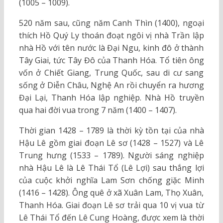
(1005 – 1009).
520 năm sau, cũng năm Canh Thìn (1400), ngoại
thích Hồ Quý Ly thoán đoạt ngôi vị nhà Trần lập
nhà Hồ với tên nước là Đại Ngu, kinh đô ở thành
Tây Giai, tức Tây Đô của Thanh Hóa. Tổ tiên ông
vốn ở Chiết Giang, Trung Quốc, sau di cư sang
sống ở Diễn Châu, Nghệ An rồi chuyển ra hương
Đại Lại, Thanh Hóa lập nghiệp. Nhà Hồ truyền
qua hai đời vua trong 7 năm (1400 – 1407).
Thời gian 1428 – 1789 là thời kỳ tồn tại của nhà
Hậu Lê gồm giai đoạn Lê sơ (1428 – 1527) và Lê
Trung hưng (1533 – 1789). Người sáng nghiệp
nhà Hậu Lê là Lê Thái Tổ (Lê Lợi) sau thắng lợi
của cuộc khởi nghĩa Lam Sơn chống giặc Minh
(1416 – 1428). Ông quê ở xã Xuân Lam, Thọ Xuân,
Thanh Hóa. Giai đoạn Lê sơ trải qua 10 vị vua từ
Lê Thái Tổ đến Lê Cung Hoàng, được xem là thời