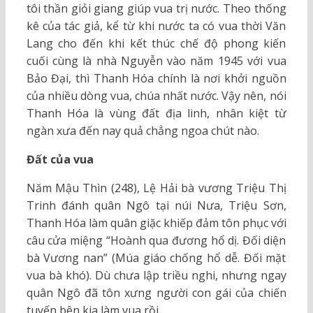
tôi thần giỏi giang giúp vua trị nước. Theo thống
kê của tác giả, kể từ khi nước ta có vua thời Văn
Lang cho đến khi kết thúc chế độ phong kiến
cuối cùng là nhà Nguyễn vào năm 1945 với vua
Bảo Đại, thì Thanh Hóa chính là nơi khởi nguồn
của nhiều dòng vua, chúa nhất nước. Vậy nên, nói
Thanh Hóa là vùng đất địa linh, nhân kiệt từ
ngàn xưa đến nay quả chẳng ngoa chút nào.
Đất của vua
Năm Mậu Thìn (248), Lệ Hải bà vương Triệu Thị
Trinh đánh quân Ngô tại núi Nưa, Triệu Sơn,
Thanh Hóa làm quân giặc khiếp đảm tôn phục với
câu cửa miệng “Hoành qua đương hổ dị. Đối diện
bà Vương nan” (Múa giáo chống hổ dễ. Đối mặt
vua bà khó). Dù chưa lập triều nghi, nhưng ngay
quân Ngô đã tôn xưng người con gái của chiến
tuyến bên kia làm vua rồi.