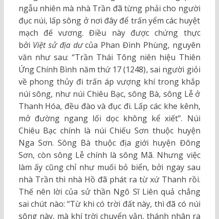
ngẫu nhiên mà nhà Trần đã từng phải cho người
đục núi, lấp sông ở nơi đây để trấn yểm các huyệt
mạch đế vương. Điều này được chứng thực
bởi
Việt sử địa dư
của Phan Đình Phùng, nguyên
văn như sau: “Trần Thái Tông niên hiệu Thiên
Ứng Chính Bình năm thứ 17 (1248), sai người giỏi
về phong thủy đi trấn áp vượng khí trong khắp
núi sông, như núi Chiêu Bạc, sông Bà, sông Lễ ở
Thanh Hóa, đều đào và đục đi. Lấp các khe kênh,
mở đường ngang lối dọc không kể xiết”. Núi
Chiêu Bạc chính là núi Chiếu Sơn thuộc huyện
Nga Sơn. Sông Bà thuộc địa giới huyện Đông
Sơn, còn sông Lễ chính là sông Mã. Nhưng việc
làm ấy cũng chỉ như muối bỏ biển, bởi ngay sau
nhà Trần thì nhà Hồ đã phát ra từ xứ Thanh rồi.
Thế nên lời của sử thần Ngô Sĩ Liên quả chẳng
sai chút nào: “Từ khi có trời đất này, thì đã có núi
sông này, mà khí trời chuyển vận, thánh nhân ra