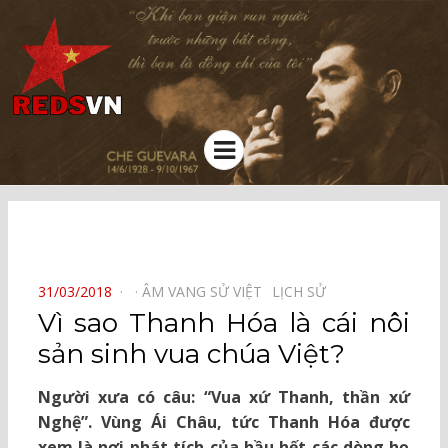
Kênh chia sẻ tri thức cộng đồng
Menu
⠀
POSTED
31/03/2018
ÂM VANG SỬ VIỆT⠀
LỊCH SỬ⠀
ON
Vì sao Thanh Hóa là cái nôi
sản sinh vua chúa Việt?
Người xưa có câu:
“Vua xứ Thanh, thần xứ
Nghệ”. Vùng Ái Châu, tức Thanh Hóa được
xem là nơi phát tích của hầu hết các dòng họ