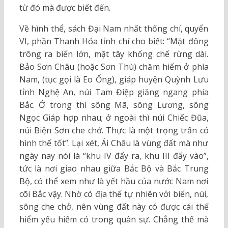
từ đó mà được biết đến.
Về hình thể, sách Đại Nam nhất thống chí, quyển
VI, phần Thanh Hóa tỉnh chí cho biết: “Mặt đông
trông ra biển lớn, mặt tây khống chế rừng dài.
Bảo Sơn Châu (hoặc Sơn Thù) chăm hiểm ở phía
Nam, (tục gọi là Eo Ống), giáp huyện Quỳnh Lưu
tỉnh Nghệ An, núi Tam Điệp giăng ngang phía
Bắc. Ở trong thì sông Mã, sông Lương, sông
Ngọc Giáp hợp nhau; ở ngoài thì núi Chiếc Đũa,
núi Biện Sơn che chở. Thực là một trọng trấn có
hình thế tốt”. Lại xét, Ái Châu là vùng đất mà như
ngày nay nói là “khu IV đẩy ra, khu III đẩy vào”,
tức là nơi giao nhau giữa Bắc Bộ và Bắc Trung
Bộ, có thể xem như là yết hầu của nước Nam nơi
cõi Bắc vậy. Nhờ có địa thế tự nhiên với biển, núi,
sông che chở, nên vùng đất này có được cái thế
hiểm yếu hiếm có trong quân sự. Chẳng thế mà