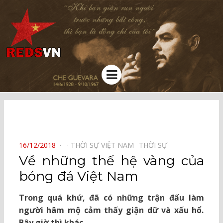
Kênh chia sẻ tri thức cộng đồng
Menu
⠀
POSTED
16/12/2018
THỜI SỰ VIỆT NAM⠀
THỜI SỰ⠀
ON
Về những thế hệ vàng của
bóng đá Việt Nam
Trong quá khứ, đã có những trận đấu làm
người hâm mộ cảm thấy giận dữ và xấu hổ.
Bây giờ thì khác.