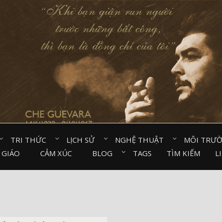
TRI THỨC⠀
LỊCH SỬ⠀
NGHỆ THUẬT⠀
MÔI TRƯ
 GIÁO⠀
CẢM XÚC⠀
BLOG⠀
TAGS
TÌM KIẾM
L