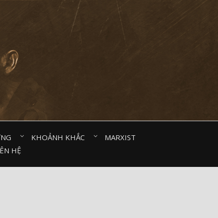
ỜNG⠀
KHOẢNH KHẮC⠀
MARXIST⠀
IÊN HỆ