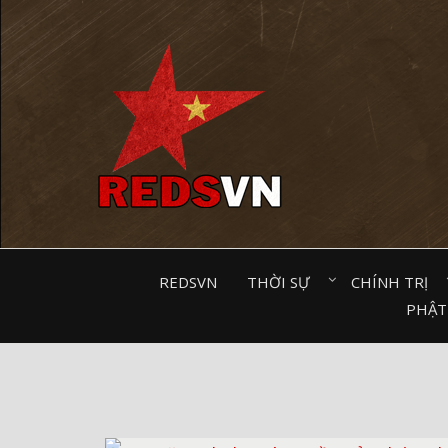
Kênh chia sẻ tri thức cộng đồng
REDSVN
THỜI SỰ⠀
CHÍNH TRỊ⠀
PHẬT