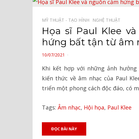
MỸ THUẬT - TẠO HÌNH⠀
NGHỆ THUẬT⠀
Họa sĩ Paul Klee v
hứng bất tận từ âm
POSTED
10/07/2021
ON
Khi kết hợp với những ảnh hưởng 
kiến ​​thức về âm nhạc của Paul K
triển một phong cách độc đáo, có m
Tags:
Âm nhạc
,
Hội họa
,
Paul Klee
ĐỌC BÀI NÀY