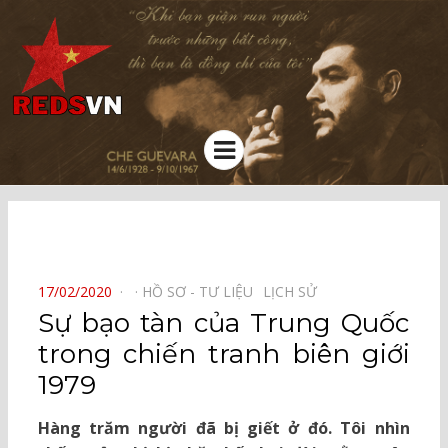
Kênh chia sẻ tri thức cộng đồng
Menu
⠀
POSTED
17/02/2020
HỒ SƠ - TƯ LIỆU⠀
LỊCH SỬ⠀
ON
Sự bạo tàn của Trung Quốc
trong chiến tranh biên giới
1979
Hàng trăm người đã bị giết ở đó. Tôi nhìn