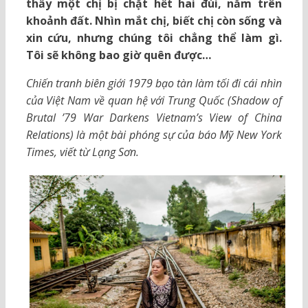
thấy một chị bị chặt hết hai đùi, nằm trên
khoảnh đất. Nhìn mắt chị, biết chị còn sống và
xin cứu, nhưng chúng tôi chẳng thể làm gì.
Tôi sẽ không bao giờ quên được…
Chiến tranh biên giới 1979 bạo tàn làm tối đi cái nhìn
của Việt Nam về quan hệ với Trung Quốc (Shadow of
Brutal ’79 War Darkens Vietnam’s View of China
Relations) là một bài phóng sự của báo Mỹ New York
Times, viết từ Lạng Sơn.