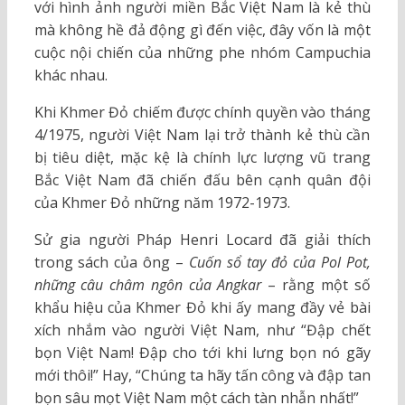
với hình ảnh người miền Bắc Việt Nam là kẻ thù
mà không hề đả động gì đến việc, đây vốn là một
cuộc nội chiến của những phe nhóm Campuchia
khác nhau.
Khi Khmer Đỏ chiếm được chính quyền vào tháng
4/1975, người Việt Nam lại trở thành kẻ thù cần
bị tiêu diệt, mặc kệ là chính lực lượng vũ trang
Bắc Việt Nam đã chiến đấu bên cạnh quân đội
của Khmer Đỏ những năm 1972-1973.
Sử gia người Pháp Henri Locard đã giải thích
trong sách của ông –
Cuốn sổ tay đỏ của Pol Pot,
những câu châm ngôn của Angkar
– rằng một số
khẩu hiệu của Khmer Đỏ khi ấy mang đầy vẻ bài
xích nhắm vào người Việt Nam, như “Đập chết
bọn Việt Nam! Đập cho tới khi lưng bọn nó gãy
mới thôi!” Hay, “Chúng ta hãy tấn công và đập tan
bọn sâu mọt Việt Nam một cách tàn nhẫn nhất!”