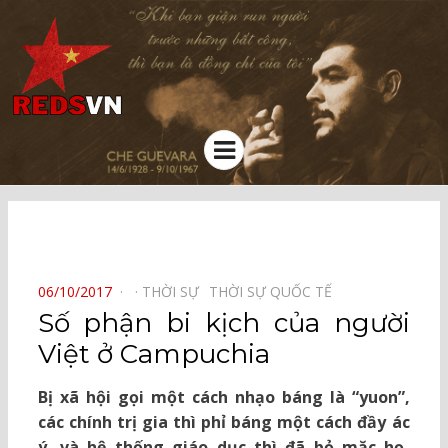
Kênh chia sẻ tri thức cộng đồng
Menu
⠀
POSTED
06/10/2017
THỜI SỰ⠀
THỜI SỰ QUỐC TẾ⠀
ON
Số phận bi kịch của người
Việt ở Campuchia
Bị xã hội gọi một cách nhạo báng là “yuon”,
các chính trị gia thì phỉ báng một cách đầy ác
ý, và hệ thống giáo dục thì đã bỏ mặc họ,