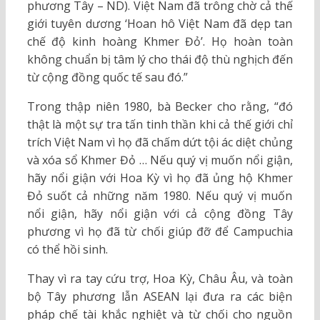
phương Tây – ND). Việt Nam đã trông chờ cả thế
giới tuyên dương ‘Hoan hô Việt Nam đã dẹp tan
chế độ kinh hoàng Khmer Đỏ’. Họ hoàn toàn
không chuẩn bị tâm lý cho thái độ thù nghịch đến
từ cộng đồng quốc tế sau đó.”
Trong thập niên 1980, bà Becker cho rằng, “đó
thật là một sự tra tấn tinh thần khi cả thế giới chỉ
trích Việt Nam vì họ đã chấm dứt tội ác diệt chủng
và xóa sổ Khmer Đỏ … Nếu quý vị muốn nổi giận,
hãy nổi giận với Hoa Kỳ vì họ đã ủng hộ Khmer
Đỏ suốt cả những năm 1980. Nếu quý vị muốn
nổi giận, hãy nổi giận với cả cộng đồng Tây
phương vì họ đã từ chối giúp đỡ để Campuchia
có thể hồi sinh.
Thay vì ra tay cứu trợ, Hoa Kỳ, Châu Âu, và toàn
bộ Tây phương lẫn ASEAN lại đưa ra các biện
pháp chế tài khắc nghiệt và từ chối cho nguồn