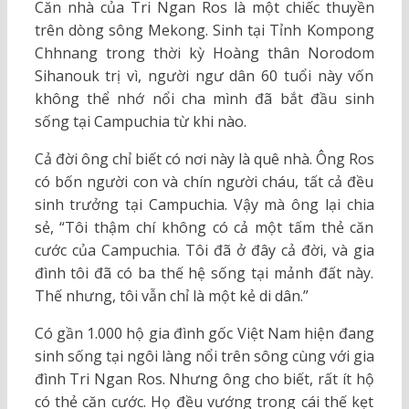
Căn nhà của Tri Ngan Ros là một chiếc thuyền
trên dòng sông Mekong. Sinh tại Tỉnh Kompong
Chhnang trong thời kỳ Hoàng thân Norodom
Sihanouk trị vì, người ngư dân 60 tuổi này vốn
không thể nhớ nổi cha mình đã bắt đầu sinh
sống tại Campuchia từ khi nào.
Cả đời ông chỉ biết có nơi này là quê nhà. Ông Ros
có bốn người con và chín người cháu, tất cả đều
sinh trưởng tại Campuchia. Vậy mà ông lại chia
sẻ, “Tôi thậm chí không có cả một tấm thẻ căn
cước của Campuchia. Tôi đã ở đây cả đời, và gia
đình tôi đã có ba thế hệ sống tại mảnh đất này.
Thế nhưng, tôi vẫn chỉ là một kẻ di dân.”
Có gần 1.000 hộ gia đình gốc Việt Nam hiện đang
sinh sống tại ngôi làng nổi trên sông cùng với gia
đình Tri Ngan Ros. Nhưng ông cho biết, rất ít hộ
có thẻ căn cước. Họ đều vướng trong cái thế kẹt