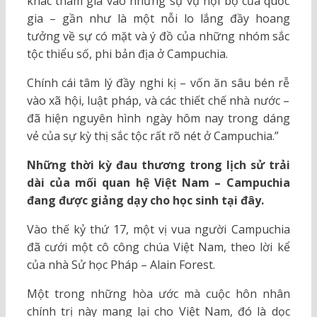
khác tham gia vào những sự vụ nội bộ của quốc
gia – gần như là một nỗi lo lắng đầy hoang
tưởng về sự có mặt và ý đồ của những nhóm sắc
tộc thiểu số, phi bản địa ở Campuchia.
Chính cái tâm lý đầy nghi kị – vốn ăn sâu bén rễ
vào xã hội, luật pháp, và các thiết chế nhà nước –
đã hiện nguyên hình ngày hôm nay trong dáng
vẻ của sự kỳ thị sắc tộc rất rõ nét ở Campuchia.”
Những thời kỳ đau thương trong lịch sử trải
dài của mối quan hệ Việt Nam – Campuchia
đang được giảng dạy cho học sinh tại đây.
Vào thế kỷ thứ 17, một vị vua người Campuchia
đã cưới một cô công chúa Việt Nam, theo lời kể
của nhà Sử học Pháp – Alain Forest.
Một trong những hòa ước mà cuộc hôn nhân
chính trị này mang lại cho Việt Nam, đó là dọc