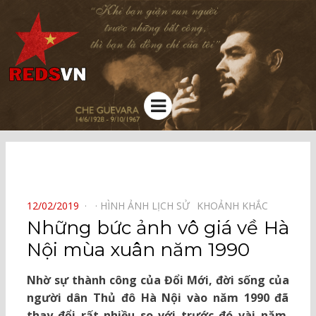
Kênh chia sẻ tri thức cộng đồng
Menu
⠀
POSTED
12/02/2019
HÌNH ẢNH LỊCH SỬ⠀
KHOẢNH KHẮC⠀
ON
Những bức ảnh vô giá về Hà
Nội mùa xuân năm 1990
Nhờ sự thành công của Đổi Mới, đời sống của
người dân Thủ đô Hà Nội vào năm 1990 đã
thay đổi rất nhiều so với trước đó vài năm.