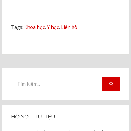
Tags:
Khoa học
,
Y học
,
Liên Xô
Tìm
kiếm
TÌM
KIẾM
cho:
HỒ SƠ – TƯ LIỆU