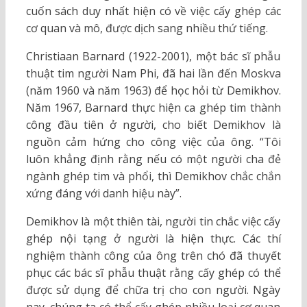
cuốn sách duy nhất hiện có về việc cấy ghép các
cơ quan và mô, được dịch sang nhiều thứ tiếng.
Christiaan Barnard (1922-2001), một bác sĩ phẫu
thuật tim người Nam Phi, đã hai lần đến Moskva
(năm 1960 và năm 1963) để học hỏi từ Demikhov.
Năm 1967, Barnard thực hiện ca ghép tim thành
công đầu tiên ở người, cho biết Demikhov là
nguồn cảm hứng cho công việc của ông. “Tôi
luôn khẳng định rằng nếu có một người cha đẻ
ngành ghép tim và phổi, thì Demikhov chắc chắn
xứng đáng với danh hiệu này”.
Demikhov là một thiên tài, người tin chắc việc cấy
ghép nội tạng ở người là hiện thực. Các thí
nghiệm thành công của ông trên chó đã thuyết
phục các bác sĩ phẫu thuật rằng cấy ghép có thể
được sử dụng để chữa trị cho con người. Ngày
nay, chúng ta có thể cấy ghép nhiều loại cơ quan