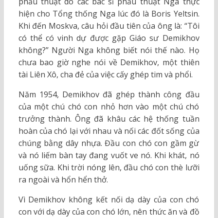
phẫu thuật do các bác sĩ phẫu thuật Nga thực
hiện cho Tổng thống Nga lúc đó là Boris Yeltsin.
Khi đến Moskva, câu hỏi đầu tiên của ông là: “Tôi
có thể có vinh dự được gặp Giáo sư Demikhov
không?” Người Nga không biết nói thế nào. Họ
chưa bao giờ nghe nói về Demikhov, một thiên
tài Liên Xô, cha đẻ của việc cấy ghép tim và phổi.
Năm 1954, Demikhov đã ghép thành công đầu
của một chú chó con nhỏ hơn vào một chú chó
trưởng thành. Ông đã khâu các hệ thống tuần
hoàn của chó lại với nhau và nối các đốt sống của
chúng bằng dây nhựa. Đầu con chó con gầm gừ
và nó liếm bàn tay đang vuốt ve nó. Khi khát, nó
uống sữa. Khi trời nóng lên, đầu chó con thè lưỡi
ra ngoài và hổn hển thở.
Vì Demikhov không kết nối dạ dày của con chó
con với dạ dày của con chó lớn, nên thức ăn và đồ