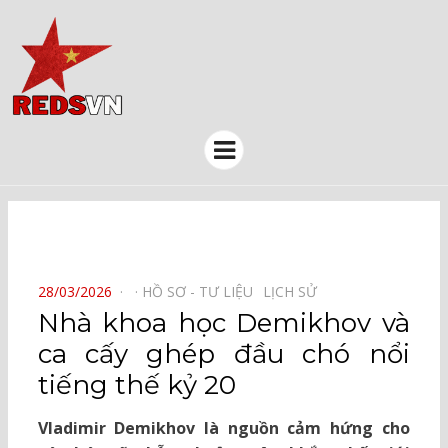
Kênh chia sẻ tri thức cộng đồng
Menu
⠀
POSTED
28/03/2026
HỒ SƠ - TƯ LIỆU⠀
LỊCH SỬ⠀
ON
Nhà khoa học Demikhov và
ca cấy ghép đầu chó nổi
tiếng thế kỷ 20
Vladimir Demikhov là nguồn cảm hứng cho