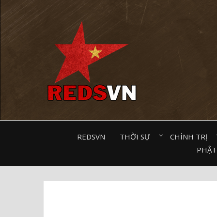
Kênh chia sẻ tri thức cộng đồng
REDSVN
THỜI SỰ⠀
CHÍNH TRỊ⠀
PHẬT