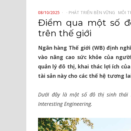
⠀
POSTED
08/10/2025
PHÁT TRIỂN BỀN VỮNG⠀
MÔI 
ON
Điểm qua một số đô 
trên thế giới
Ngân hàng Thế giới (WB) định nghĩa
vào nâng cao sức khỏe của người
quản lý đô thị, khai thác lợi ích củ
tài sản này cho các thế hệ tương lai
Dưới đây là một số đô thị sinh thái n
Interesting Engineering.