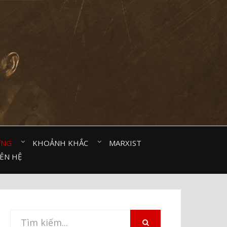
ỜNG⠀
KHOẢNH KHẮC⠀
MARXIST⠀
IÊN HỆ
Tìm