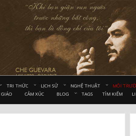
TRI THỨC⠀
LỊCH SỬ⠀
NGHỆ THUẬT⠀
MÔI TRƯ
 GIÁO⠀
CẢM XÚC⠀
BLOG⠀
TAGS
TÌM KIẾM
L