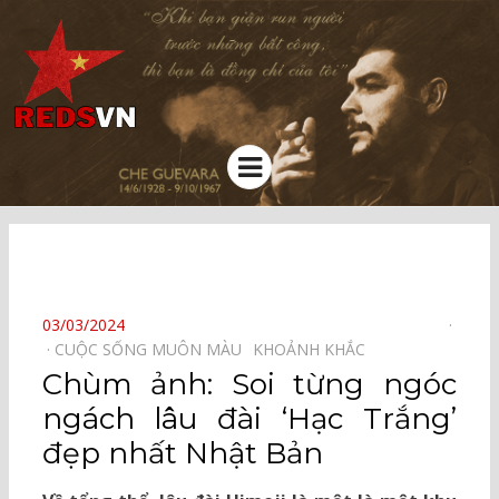
Kênh chia sẻ tri thức cộng đồng
Menu
⠀
POSTED
03/03/2024
ON
CUỘC SỐNG MUÔN MÀU⠀
KHOẢNH KHẮC⠀
Chùm ảnh: Soi từng ngóc
ngách lâu đài ‘Hạc Trắng’
đẹp nhất Nhật Bản