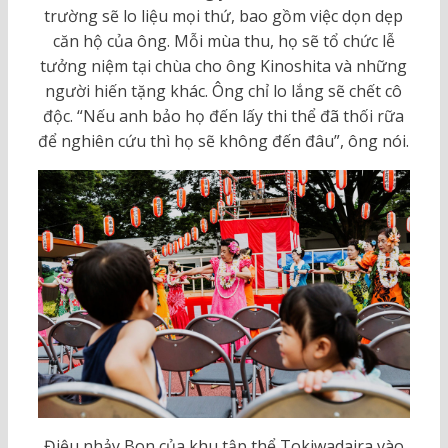
trường sẽ lo liệu mọi thứ, bao gồm việc dọn dẹp
căn hộ của ông. Mỗi mùa thu, họ sẽ tổ chức lễ
tưởng niệm tại chùa cho ông Kinoshita và những
người hiến tặng khác. Ông chỉ lo lắng sẽ chết cô
độc. “Nếu anh bảo họ đến lấy thi thể đã thối rữa
để nghiên cứu thì họ sẽ không đến đâu”, ông nói.
Điệu nhảy Bon của khu tập thể Tokiwadaira vào