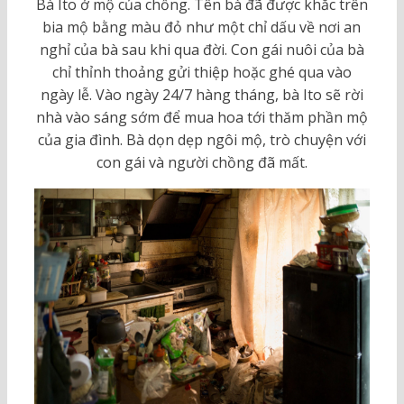
Bà Ito ở mộ của chồng. Tên bà đã được khắc trên
bia mộ bằng màu đỏ như một chỉ dấu về nơi an
nghỉ của bà sau khi qua đời. Con gái nuôi của bà
chỉ thỉnh thoảng gửi thiệp hoặc ghé qua vào
ngày lễ. Vào ngày 24/7 hàng tháng, bà Ito sẽ rời
nhà vào sáng sớm để mua hoa tới thăm phần mộ
của gia đình. Bà dọn dẹp ngôi mộ, trò chuyện với
con gái và người chồng đã mất.