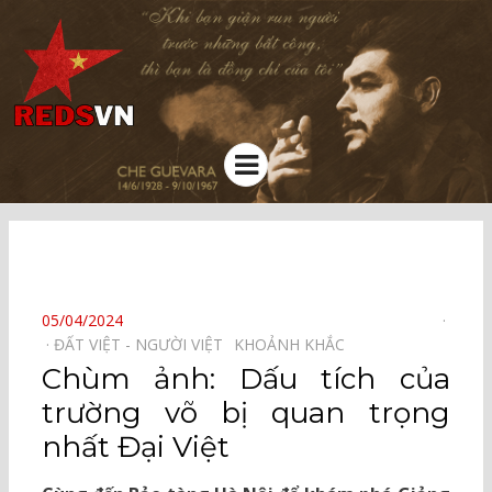
Kênh chia sẻ tri thức cộng đồng
Menu
⠀
POSTED
05/04/2024
ON
ĐẤT VIỆT - NGƯỜI VIỆT⠀
KHOẢNH KHẮC⠀
Chùm ảnh: Dấu tích của
trường võ bị quan trọng
nhất Đại Việt