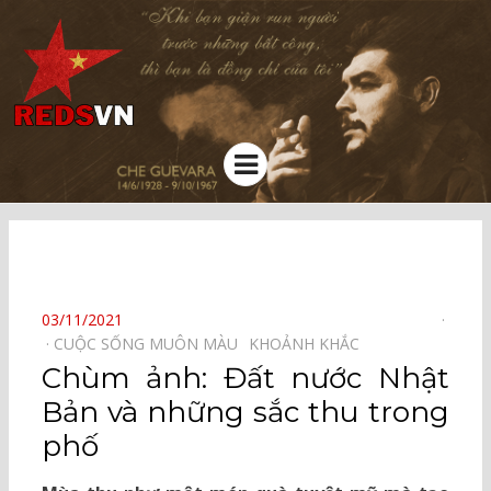
Kênh chia sẻ tri thức cộng đồng
Menu
⠀
POSTED
03/11/2021
ON
CUỘC SỐNG MUÔN MÀU⠀
KHOẢNH KHẮC⠀
Chùm ảnh: Đất nước Nhật
Bản và những sắc thu trong
phố