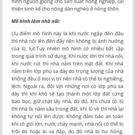
ninh nguồn giống cho sản xuất nông nghiệp, cải
thiện sinh kế cho nông dân nghèo ở nông thôn.
Mô hình làm nhà nổi:
Ưu điểm mô hình này là khi nước ngập đến đâu
thì nhà nổi lên đến đấy nên không bị ảnh hưởng
của lũ, lụt.Tuy nhiên mô hình có nhiều bất cập
trong quá trình sử dụng. Khi nước lớn thì nhà nổi,
khi nước rút thì nhà nằm trên mặt đất. Khi nhà
nằm trên lớp phù sa dày do trọng lượng của nhà
không đều ở mọi vị trí nên nhà có thể bị nghiêng,
lệch. Ngoài ra, đối với những nơi có lớp phù sa
dày thì khi khô sẽ tạo thành một lớp đất cứng
bao bọc, giữ chặt lấy nhà, do đó, khi chưa có lũ
thì nhà bị nằm sâu trong đất, khi lũ về thì nhà lại
không tự nổi lên được. Không đảm bảo an toàn
khi có gió lớn, nước chảy mạnh, nhà nổi có thể bị
trôi do hoặc bị va đập, do đó nhà bị hư hỏng,