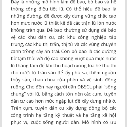
Đây là những mô hình làm đê bao, bờ bao và hệ
thống cống điều tiết lũ. Có thể hiểu đê bao là
những đường, đê được xây dựng vững chắc cao
hơn mực nước lũ thiết kế để các trận lũ lớn nước
không tràn qua. Đê bao thường sử dụng để bảo
vệ các khu dân cư, các khu công nghiệp tập
trung, các khu thị trấn, thị tứ và các vùng chuyên
canh trồng cây ăn trái. Còn bờ bao là các đường
bờ tạm thời với độ cao không vượt quá mực nước
lũ tháng tám để khi thu hoạch xong lúa hè thu thì
cho nước lũ tràn vào để lấy phù sa, thêm nguồn
thủy sản, thau chua rửa phèn và vệ sinh đồng
ruộng. Cho đến nay người dân ĐBSCL phải “sống
chung” với lũ, bằng cách tôn nền các cụm, tuyến
dân cư cao hơn mức ngập lụt để xây dựng nhà ở.
Trên cụm, tuyến dân cư xây dựng đồng bộ các
công trình hạ tầng kỹ thuật và hạ tầng xã hội
phục vụ cuộc sống người dân. Mô hình có ưu