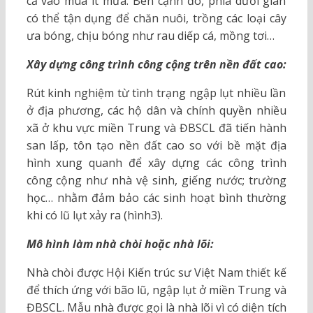
cả vào mùa ít mưa. Bên cạnh đó, phía dưới giàn
có thể tận dụng để chăn nuôi, trồng các loại cây
ưa bóng, chịu bóng như rau diếp cá, mồng tơi…
Xây dựng công trình công cộng trên nền đất cao:
Rút kinh nghiệm từ tình trạng ngập lụt nhiều lần
ở địa phương, các hộ dân và chính quyền nhiều
xã ở khu vực miền Trung và ĐBSCL đã tiến hành
san lấp, tôn tạo nền đất cao so với bề mặt địa
hình xung quanh để xây dựng các công trình
công cộng như nhà vệ sinh, giếng nước; trường
học… nhằm đảm bảo các sinh hoạt bình thường
khi có lũ lụt xảy ra (hình3).
Mô hình làm nhà chòi hoặc nhà lõi:
Nhà chòi được Hội Kiến trúc sư Việt Nam thiết kế
để thích ứng với bão lũ, ngập lụt ở miền Trung và
ĐBSCL. Mẫu nhà được gọi là nhà lõi vì có diện tích