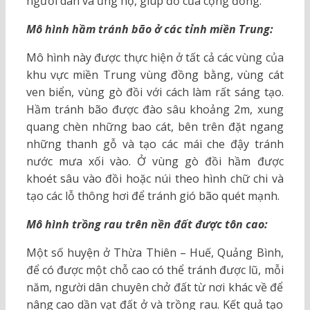
người dân và ủng hộ, giúp đỡ của cộng đồng.
Mô hình hầm tránh bão ở các tỉnh miền Trung:
Mô hình này được thực hiện ở tất cả các vùng của
khu vực miền Trung vùng đồng bằng, vùng cát
ven biển, vùng gò đồi với cách làm rất sáng tạo.
Hầm tránh bão được đào sâu khoảng 2m, xung
quang chèn những bao cát, bên trên đặt ngang
những thanh gỗ và tạo các mái che đậy tránh
nước mưa xối vào. Ở vùng gò đồi hầm được
khoét sâu vào đồi hoặc núi theo hình chữ chi và
tạo các lỗ thông hơi để tránh gió bão quét mạnh.
Mô hình trồng rau trên nền đất được tôn cao:
Một số huyện ở Thừa Thiên – Huế, Quảng Bình,
để có được một chỗ cao có thể tránh được lũ, mỗi
năm, người dân chuyên chở đất từ nơi khác về để
nâng cao dần vạt đất ở và trồng rau. Kết quả tạo