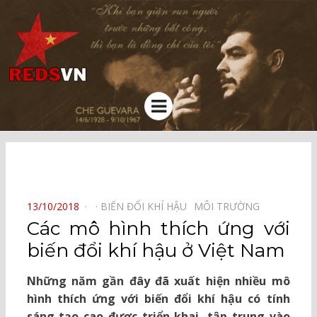
Kênh chia sẻ tri thức cộng đồng
Menu
⠀
POSTED
13/10/2018
BIẾN ĐỔI KHÍ HẬU⠀
MÔI TRƯỜNG⠀
ON
Các mô hình thích ứng với
biến đổi khí hậu ở Việt Nam
Những năm gần đây đã xuất hiện nhiều mô
hình thích ứng với biến đổi khí hậu có tính
sáng tạo cao được triển khai, tập trung vào