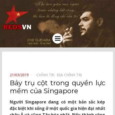
Kênh chia sẻ tri thức cộng đồng
Menu
⠀
POSTED
21/03/2019
CHÍNH TRỊ⠀
ĐỊA CHÍNH TRỊ⠀
ON
Bảy trụ cột trong quyền lực
mềm của Singapore
Người Singapore đang có một bản sắc kép
đặc biệt khi sống ở một quốc gia hiện đại nhất
châu Á và cũng Tây hóa nhất. Nếu thành công