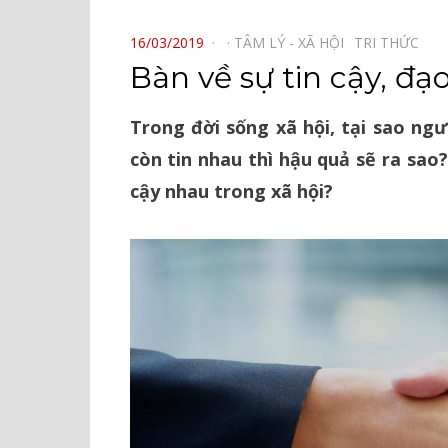
⠀
POSTED
16/03/2019
TÂM LÝ - XÃ HỘI⠀
TRI THỨC⠀
ON
Bàn về sự tin cậy, đạ
Trong đời sống xã hội, tại sao ng
còn tin nhau thì hậu quả sẽ ra sao?
cậy nhau trong xã hội?