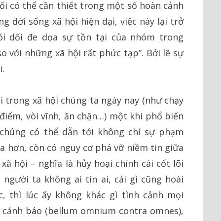
ối có thể cần thiết trong một số hoàn cảnh
g đời sống xã hội hiện đại, việc này lại trở
ói dối đe dọa sự tồn tại của nhóm trong
o với những xã hội rất phức tạp”. Bởi lẽ sự
.
i trong xã hội chúng ta ngày nay (như chạy
 điểm, vòi vĩnh, ăn chặn…) một khi phổ biến
ì chúng có thể dẫn tới không chỉ sự phạm
 hơn, còn có nguy cơ phá vỡ niềm tin giữa
ã hội – nghĩa là hủy hoại chính cái cốt lõi
 người ta không ai tin ai, cái gì cũng hoài
c, thì lúc ấy không khác gì tình cảnh mọi
 cảnh báo (bellum omnium contra omnes),