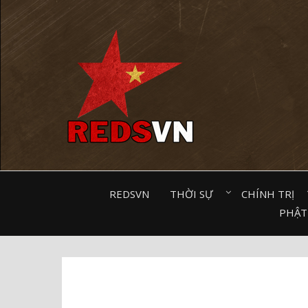
Kênh chia sẻ tri thức cộng đồng
REDSVN
THỜI SỰ⠀
CHÍNH TRỊ⠀
PHẬT