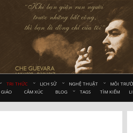
TRI THỨC⠀
LỊCH SỬ⠀
NGHỆ THUẬT⠀
MÔI TRƯ
 GIÁO⠀
CẢM XÚC⠀
BLOG⠀
TAGS
TÌM KIẾM
L