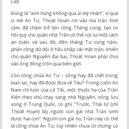
Liệt.
Đúng là “anh hùng không qua ải mỹ nhân”, vì quá
si mê An Tư, Thoát Hoan rơi vào ma trận tình
cảm, đã chậm trễ tấn công Thăng Long, tạo cơ
hội quý cho quân nhà Trần có thể rút lui một cách
an toàn; và sau đó, đến tháng Tư cùng năm,
phản công dữ dội ở hầu khắp các mặt trận, khiến
cho quân Nguyên đại bại, Thoát Hoan phải chui
vào ống đồng trốn qua biên giới.
Còn công chúa An Tư – sống hay đã chết trong
loạn lạc, hay đã được đưa về Tàu? Trong cuốn An
Nam chí lược của Lê Tắc, một thuộc hạ của Trần
Kiện theo chủ chạy sang nhà Nguyên, sống lưu
vong ở Trung Quốc, có ghi: “Trước, Thái tử (chỉ
Thoát Hoan) lấy người con gái nhà Trần sinh
được hai con”. Người con gái họ Trần này có thể
là công chúa An Tư, tuy nhiên chưa có chứng cứ