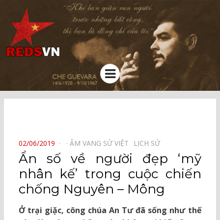
Kênh chia sẻ tri thức cộng đồng
Menu
⠀
POSTED
02/06/2019
ÂM VANG SỬ VIỆT⠀
LỊCH SỬ⠀
ON
Ẩn số về người đẹp ‘mỹ
nhân kế’ trong cuộc chiến
chống Nguyên – Mông
Ở trại giặc, công chúa An Tư đã sống như thế