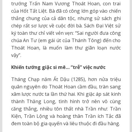
trướng Trấn Nam Vương Thoát Hoan, con trai
của Hốt Tất Liệt. Bà đã có công lớn góp vào chiến
thắng chung của cả dân tộc, nhưng sử sách ghi
chép rất sơ lược về cuộc đời bà. Sách Đại Việt sử
ký toàn thư chỉ viết vẻn vẹn: “Sai người đưa công
chúa An Tư (em gái út của Thánh Tông) đến cho
Thoát Hoan, là muốn làm thư giãn loạn nước
vậy”.
Khiến tướng giặc si mê… “trễ” việc nước
Tháng Chạp năm Ất Dậu (1285), hơn nửa triệu
quân nguyên do Thoát Hoan cầm đầu, tràn sang
xâm lược nước ta lần thứ hai. Khi giặc áp sát kinh
thành Thăng Long, tình hình trở nên vô cùng
căng thẳng, nhiều tôn thất nhà Trần như: Trần
Kiện, Trần Lộng và hoàng thân Trần ích Tắc đã
đem toàn bộ gia quyến và liêu thuộc đi đầu hàng.