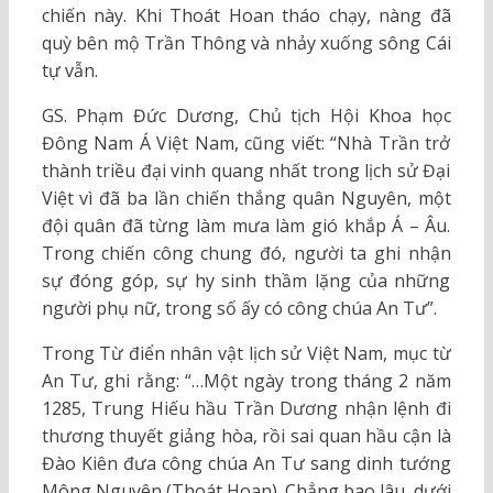
chiến này. Khi Thoát Hoan tháo chạy, nàng đã
quỳ bên mộ Trần Thông và nhảy xuống sông Cái
tự vẫn.
GS. Phạm Đức Dương, Chủ tịch Hội Khoa học
Đông Nam Á Việt Nam, cũng viết: “Nhà Trần trở
thành triều đại vinh quang nhất trong lịch sử Đại
Việt vì đã ba lần chiến thắng quân Nguyên, một
đội quân đã từng làm mưa làm gió khắp Á – Âu.
Trong chiến công chung đó, người ta ghi nhận
sự đóng góp, sự hy sinh thầm lặng của những
người phụ nữ, trong số ấy có công chúa An Tư”.
Trong Từ điển nhân vật lịch sử Việt Nam, mục từ
An Tư, ghi rằng: “…Một ngày trong tháng 2 năm
1285, Trung Hiếu hầu Trần Dương nhận lệnh đi
thương thuyết giảng hòa, rồi sai quan hầu cận là
Đào Kiên đưa công chúa An Tư sang dinh tướng
Mông Nguyên (Thoát Hoan). Chẳng bao lâu, dưới