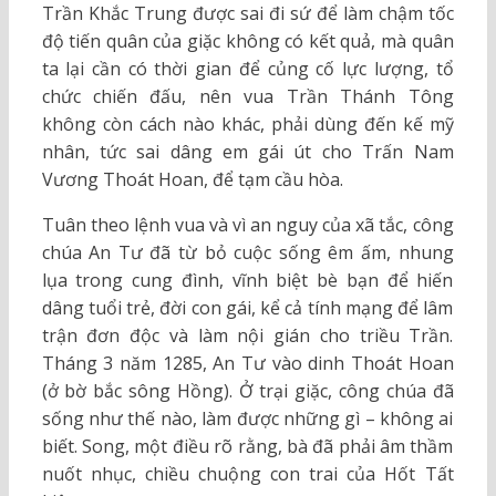
Trần Khắc Trung được sai đi sứ để làm chậm tốc
độ tiến quân của giặc không có kết quả, mà quân
ta lại cần có thời gian để củng cố lực lượng, tổ
chức chiến đấu, nên vua Trần Thánh Tông
không còn cách nào khác, phải dùng đến kế mỹ
nhân, tức sai dâng em gái út cho Trấn Nam
Vương Thoát Hoan, để tạm cầu hòa.
Tuân theo lệnh vua và vì an nguy của xã tắc, công
chúa An Tư đã từ bỏ cuộc sống êm ấm, nhung
lụa trong cung đình, vĩnh biệt bè bạn để hiến
dâng tuổi trẻ, đời con gái, kể cả tính mạng để lâm
trận đơn độc và làm nội gián cho triều Trần.
Tháng 3 năm 1285, An Tư vào dinh Thoát Hoan
(ở bờ bắc sông Hồng). Ở trại giặc, công chúa đã
sống như thế nào, làm được những gì – không ai
biết. Song, một điều rõ rằng, bà đã phải âm thầm
nuốt nhục, chiều chuộng con trai của Hốt Tất