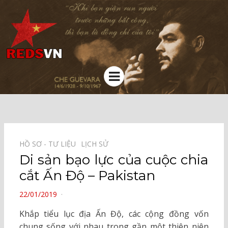
Kênh chia sẻ tri thức cộng đồng
Menu
HỒ SƠ - TƯ LIỆU⠀
LỊCH SỬ⠀
Di sản bạo lực của cuộc chia
cắt Ấn Độ – Pakistan
POSTED
22/01/2019
ON
Khắp tiểu lục địa Ấn Độ, các cộng đồng vốn
chung sống với nhau trong gần một thiên niên