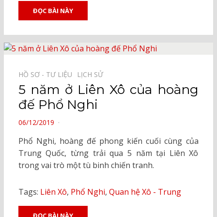
ĐỌC BÀI NÀY
HỒ SƠ - TƯ LIỆU⠀
LỊCH SỬ⠀
5 năm ở Liên Xô của hoàng
đế Phổ Nghi
POSTED
06/12/2019
ON
Phổ Nghi, hoàng đế phong kiến cuối cùng của
Trung Quốc, từng trải qua 5 năm tại Liên Xô
trong vai trò một tù binh chiến tranh.
Tags:
Liên Xô
,
Phổ Nghi
,
Quan hệ Xô - Trung
ĐỌC BÀI NÀY