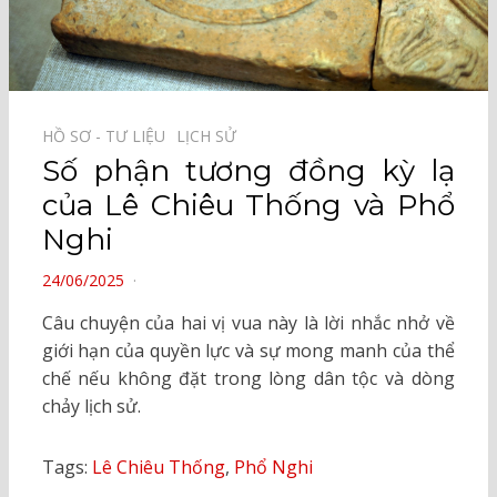
HỒ SƠ - TƯ LIỆU⠀
LỊCH SỬ⠀
Số phận tương đồng kỳ lạ
của Lê Chiêu Thống và Phổ
Nghi
POSTED
24/06/2025
ON
Câu chuyện của hai vị vua này là lời nhắc nhở về
giới hạn của quyền lực và sự mong manh của thể
chế nếu không đặt trong lòng dân tộc và dòng
chảy lịch sử.
Tags:
Lê Chiêu Thống
,
Phổ Nghi