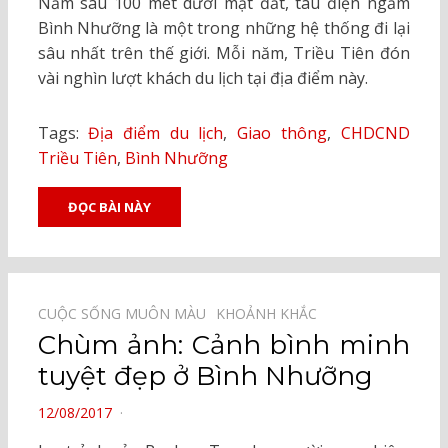
Nằm sâu 100 mét dưới mặt đất, tàu điện ngầm
Bình Nhưỡng là một trong những hệ thống đi lại
sâu nhất trên thế giới. Mỗi năm, Triều Tiên đón
vài nghìn lượt khách du lịch tại địa điểm này.
Tags:
Địa điểm du lịch
,
Giao thông
,
CHDCND
Triều Tiên
,
Bình Nhưỡng
ĐỌC BÀI NÀY
CUỘC SỐNG MUÔN MÀU⠀
KHOẢNH KHẮC⠀
Chùm ảnh: Cảnh bình minh
tuyệt đẹp ở Bình Nhưỡng
POSTED
12/08/2017
ON