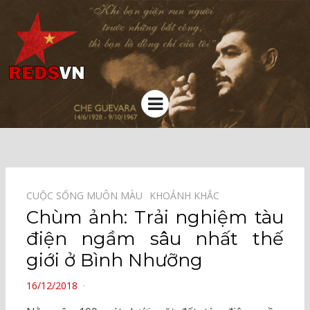
Kênh chia sẻ tri thức cộng đồng
Menu
CUỘC SỐNG MUÔN MÀU⠀
KHOẢNH KHẮC⠀
Chùm ảnh: Trải nghiệm tàu
điện ngầm sâu nhất thế
giới ở Bình Nhưỡng
POSTED
16/12/2018
ON