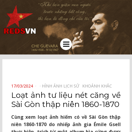
Kênh chia sẻ tri thức cộng đồng
Menu
⠀
POSTED
17/03/2024
HÌNH ẢNH LỊCH SỬ⠀
KHOẢNH KHẮC⠀
ON
Loạt ảnh tư liệu nét căng về
Sài Gòn thập niên 1860-1870
Cùng xem loạt ảnh hiếm có về Sài Gòn thập
niên 1860-1870 do nhiếp ảnh gia Émile Gsell
thực hiện, trích từ một album bìa cứng được