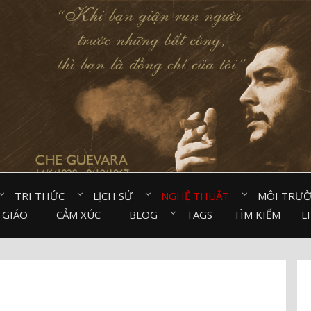
TRI THỨC⠀
LỊCH SỬ⠀
NGHỆ THUẬT⠀
MÔI TRƯ
 GIÁO⠀
CẢM XÚC⠀
BLOG⠀
TAGS
TÌM KIẾM
L