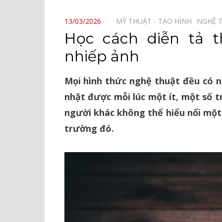
⠀
POSTED
13/03/2026
MỸ THUẬT - TẠO HÌNH⠀
NGHỆ 
ON
Học cách diễn tả 
nhiếp ảnh
Mọi hình thức nghệ thuật đều có 
nhặt được mỗi lúc một ít, một số 
người khác không thể hiểu nổi một
trường đó.