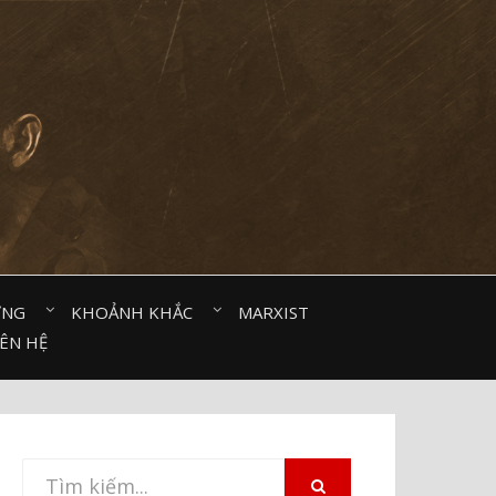
ỜNG⠀
KHOẢNH KHẮC⠀
MARXIST⠀
IÊN HỆ
Tìm