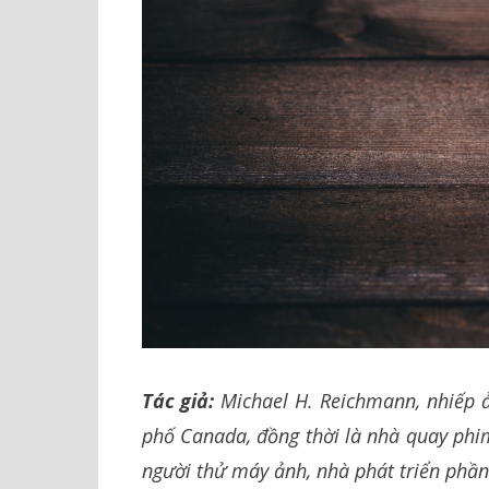
Tác giả:
Michael H. Reichmann, nhiếp ả
phố Canada, đồng thời là nhà quay phim,
người thử máy ảnh, nhà phát triển ph