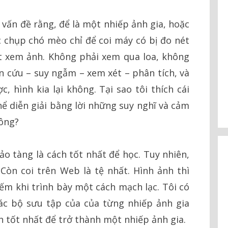
i vấn đề rằng, để là một nhiếp ảnh gia, hoặc
c chụp chó mèo chỉ để coi máy có bị đo nét
ết xem ảnh. Không phải xem qua loa, không
ên cứu – suy ngẫm – xem xét – phân tích, và
c, hình kia lại không. Tại sao tôi thích cái
thể diễn giải bằng lời những suy nghĩ và cảm
hông?
 tàng là cách tốt nhất để học. Tuy nhiên,
Còn coi trên Web là tệ nhất. Hình ảnh thì
iếm khi trình bày một cách mạch lạc. Tôi có
ác bộ sưu tập của của từng nhiếp ảnh gia
h tốt nhất để trở thành một nhiếp ảnh gia.