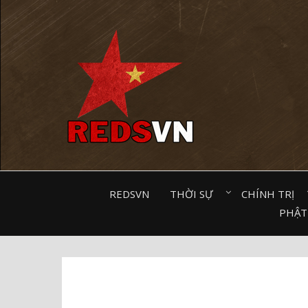
Kênh chia sẻ tri thức cộng đồng
REDSVN
THỜI SỰ⠀
CHÍNH TRỊ⠀
PHẬT