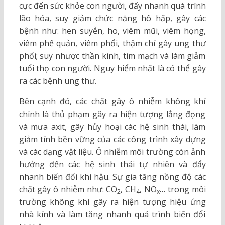
cực đến sức khỏe con người, đẩy nhanh quá trình
lão hóa, suy giảm chức năng hô hấp, gây các
bệnh như: hen suyễn, ho, viêm mũi, viêm họng,
viêm phế quản, viêm phổi, thậm chí gây ung thư
phổi; suy nhược thần kinh, tim mạch và làm giảm
tuổi thọ con người. Nguy hiểm nhất là có thể gây
ra các bệnh ung thư.
Bên cạnh đó, các chất gây ô nhiễm không khí
chính là thủ phạm gây ra hiện tượng lắng đọng
và mưa axit, gây hủy hoại các hệ sinh thái, làm
giảm tính bền vững của các công trình xây dựng
và các dạng vật liệu. Ô nhiễm môi trường còn ảnh
hưởng đến các hệ sinh thái tự nhiên và đẩy
nhanh biến đổi khí hậu. Sự gia tăng nồng độ các
chất gây ô nhiễm như: CO
, CH
, NO
… trong môi
2
4
x
trường không khí gây ra hiện tượng hiệu ứng
nhà kính và làm tăng nhanh quá trình biến đổi