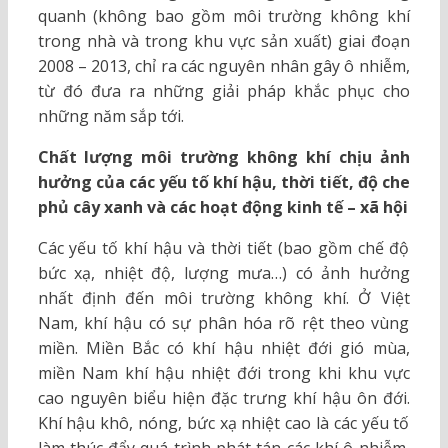
quanh (không bao gồm môi trường không khí
trong nhà và trong khu vực sản xuất) giai đoạn
2008 – 2013, chỉ ra các nguyên nhân gây ô nhiễm,
từ đó đưa ra những giải pháp khắc phục cho
những năm sắp tới.
Chất lượng môi trường không khí chịu ảnh
hưởng của các yếu tố khí hậu, thời tiết, độ che
phủ cây xanh và các hoạt động kinh tế – xã hội
Các yếu tố khí hậu và thời tiết (bao gồm chế độ
bức xạ, nhiệt độ, lượng mưa…) có ảnh hưởng
nhất định đến môi trường không khí. Ở Việt
Nam, khí hậu có sự phân hóa rõ rệt theo vùng
miền. Miền Bắc có khí hậu nhiệt đới gió mùa,
miền Nam khí hậu nhiệt đới trong khi khu vực
cao nguyên biểu hiện đặc trưng khí hậu ôn đới.
Khí hậu khô, nóng, bức xạ nhiệt cao là các yếu tố
làm thúc đẩy quá trình phát tán các khí ô nhiễm,