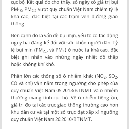
cục bộ. Kết quả đo cho thấy, số ngày có giá trị bụi
PM
, PM
vượt quy chuẩn Việt Nam chiếm tỷ lệ
10
2,5
khá cao, đặc biệt tại các trạm ven đường giao
thông.
Bên cạnh đó là vấn đề bụi mịn, yếu tố có tác động
nguy hại đáng kể đối với sức khỏe người dân. Tỷ
lệ bụi mịn (PM
và PM
) ở nước ta khá cao, đặc
2,5
1
biệt ghi nhận vào những ngày nhiệt độ thấp
hoặc không khí khô.
Phần lớn các thông số ô nhiễm khác (NO
, SO
,
2
2
CO và chì) vẫn nằm trong ngưỡng cho phép của
quy chuẩn Việt Nam 05:2013/BTNMT và ô nhiễm
thường mang tính cục bộ. Về ô nhiễm tiếng ồn,
giá trị đo tại các trục giao thông thường cao hơn
khu dân cư và tại một số trục đạt xấp xỉ ngưỡng
quy chuẩn Việt Nam 26:2010/BTNMT.