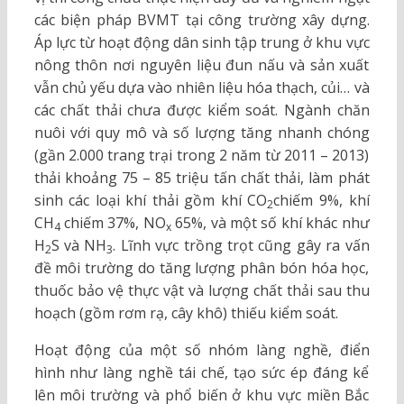
các biện pháp BVMT tại công trường xây dựng.
Áp lực từ hoạt động dân sinh tập trung ở khu vực
nông thôn nơi nguyên liệu đun nấu và sản xuất
vẫn chủ yếu dựa vào nhiên liệu hóa thạch, củi… và
các chất thải chưa được kiểm soát. Ngành chăn
nuôi với quy mô và số lượng tăng nhanh chóng
(gần 2.000 trang trại trong 2 năm từ 2011 – 2013)
thải khoảng 75 – 85 triệu tấn chất thải, làm phát
sinh các loại khí thải gồm khí CO
chiếm 9%, khí
2
CH
chiếm 37%, NO
65%, và một số khí khác như
4
x
H
S và NH
. Lĩnh vực trồng trọt cũng gây ra vấn
2
3
đề môi trường do tăng lượng phân bón hóa học,
thuốc bảo vệ thực vật và lượng chất thải sau thu
hoạch (gồm rơm rạ, cây khô) thiếu kiểm soát.
Hoạt động của một số nhóm làng nghề, điển
hình như làng nghề tái chế, tạo sức ép đáng kể
lên môi trường và phổ biến ở khu vực miền Bắc