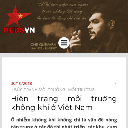
Kênh chia sẻ tri thức cộng đồng
Menu
⠀
POSTED
30/10/2018
ON
BỨC TRANH MÔI TRƯỜNG⠀
MÔI TRƯỜNG⠀
Hiện trạng môi trường
không khí ở Việt Nam
Ô nhiễm không khí không chỉ là vấn đề nóng
tập trung ở các đô thị phát triển, các khu, cụm