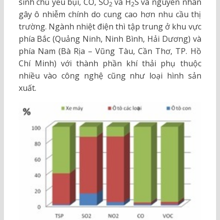
sinh chủ yếu bụi, CO, SO
và H
S và nguyên nhân
2
2
gây ô nhiễm chính do cung cao hơn nhu cầu thị
trường. Ngành nhiệt điện thì tập trung ở khu vực
phía Bắc (Quảng Ninh, Ninh Bình, Hải Dương) và
phía Nam (Bà Rịa – Vũng Tàu, Cần Thơ, TP. Hồ
Chí Minh) với thành phần khí thải phụ thuộc
nhiều vào công nghệ cũng như loại hình sản
xuất.