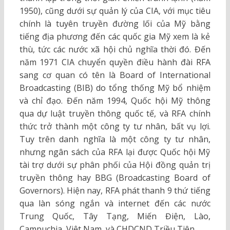
1950), cũng dưới sự quản lý của CIA, với mục tiêu
chính là tuyên truyền đường lối của Mỹ bằng
tiếng địa phương đến các quốc gia Mỹ xem là kẻ
thù, tức các nước xã hội chủ nghĩa thời đó. Đến
năm 1971 CIA chuyển quyền điều hành đài RFA
sang cơ quan có tên là Board of International
Broadcasting (BIB) do tổng thống Mỹ bổ nhiệm
và chỉ đạo. Đến năm 1994, Quốc hội Mỹ thông
qua dự luật truyền thông quốc tế, và RFA chính
thức trở thành một công ty tư nhân, bất vụ lợi.
Tuy trên danh nghĩa là một công ty tư nhân,
nhưng ngân sách của RFA lại được Quốc hội Mỹ
tài trợ dưới sự phân phối của Hội đồng quản trị
truyền thông hay BBG (Broadcasting Board of
Governors). Hiện nay, RFA phát thanh 9 thứ tiếng
qua làn sóng ngắn và internet đến các nước
Trung Quốc, Tây Tạng, Miến Điện, Lào,
Campuchia, Việt Nam, và CHDCND Triều Tiên.