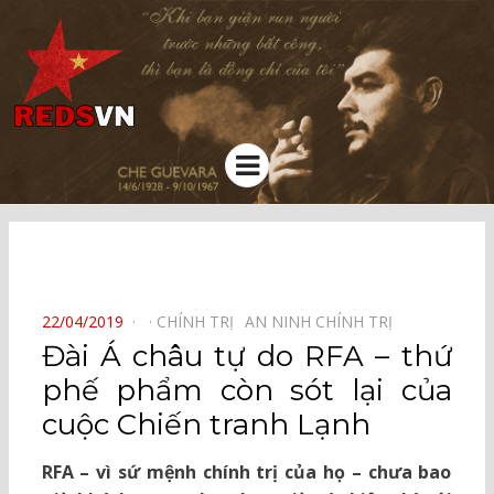
Kênh chia sẻ tri thức cộng đồng
Menu
⠀
POSTED
22/04/2019
CHÍNH TRỊ⠀
AN NINH CHÍNH TRỊ⠀
ON
Đài Á châu tự do RFA – thứ
phế phẩm còn sót lại của
cuộc Chiến tranh Lạnh
RFA – vì sứ mệnh chính trị của họ – chưa bao