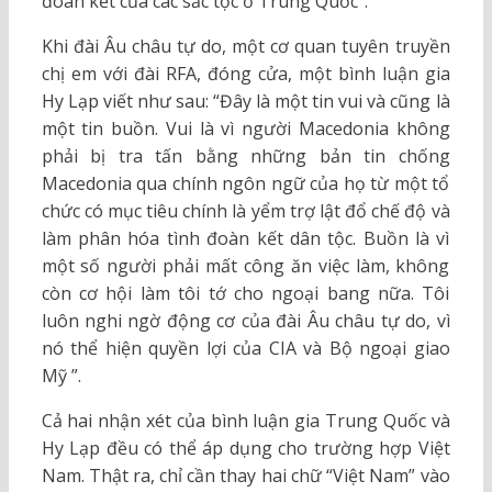
đoàn kết của các sắc tộc ở Trung Quốc”.
Khi đài Âu châu tự do, một cơ quan tuyên truyền
chị em với đài RFA, đóng cửa, một bình luận gia
Hy Lạp viết như sau: “Đây là một tin vui và cũng là
một tin buồn. Vui là vì người Macedonia không
phải bị tra tấn bằng những bản tin chống
Macedonia qua chính ngôn ngữ của họ từ một tổ
chức có mục tiêu chính là yểm trợ lật đổ chế độ và
làm phân hóa tình đoàn kết dân tộc. Buồn là vì
một số người phải mất công ăn việc làm, không
còn cơ hội làm tôi tớ cho ngoại bang nữa. Tôi
luôn nghi ngờ động cơ của đài Âu châu tự do, vì
nó thể hiện quyền lợi của CIA và Bộ ngoại giao
Mỹ ”.
Cả hai nhận xét của bình luận gia Trung Quốc và
Hy Lạp đều có thể áp dụng cho trường hợp Việt
Nam. Thật ra, chỉ cần thay hai chữ “Việt Nam” vào