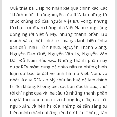
Quả thật bà Dalpino nhận xét quá chính xác. Các
“khách mời” thường xuyên của RFA là những tổ
chức khủng bố của người Việt lưu vong, những
tổ chức cực đoan chống phá Việt Nam trong cộng
đồng người Việt ở Mỹ, những thành phần lưu
manh và cơ hội chính trị mang danh hiệu “nhà
dân chủ” như Trần Khuê, Nguyễn Thanh Giang,
Nguyễn Đan Quế, Nguyễn Văn Lý, Nguyễn Văn
Đài, Đỗ Nam Hải, v.v… Những thành phần này
được RFA mớm cung để nhào nặn ra những bình
luận dự báo bi đát về tình hình ở Việt Nam, và
nhất là qua RFA xin Mỹ chút ân huệ để làm chính
trị đối kháng. Không biết các bạn đọc thì sao, chứ
tôi chỉ nghe qua vài ba câu từ những thành phần
này là tôi muốn nôn ói, vì những luận điệu ấu trĩ,
ngu xuẩn, và hèn hạ của những kẻ sẵn sàng tự
biến mình thành những tên Lê Chiêu Thống tân