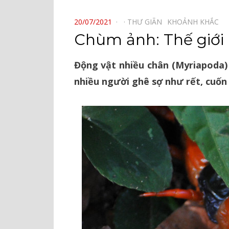
⠀
POSTED
20/07/2021
THƯ GIÃN⠀
KHOẢNH KHẮC⠀
ON
Chùm ảnh: Thế giới 
Động vật nhiều chân (Myriapoda)
nhiều người ghê sợ như rết, cuốn