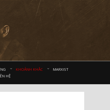
ỜNG⠀
KHOẢNH KHẮC⠀
MARXIST⠀
IÊN HỆ