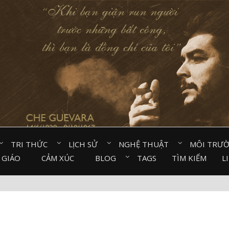
TRI THỨC⠀
LỊCH SỬ⠀
NGHỆ THUẬT⠀
MÔI TRƯ
 GIÁO⠀
CẢM XÚC⠀
BLOG⠀
TAGS
TÌM KIẾM
L