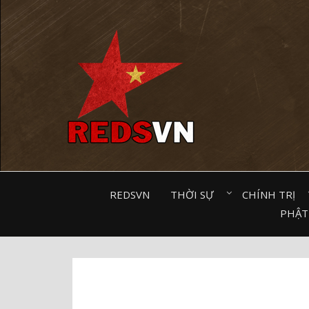
Kênh chia sẻ tri thức cộng đồng
REDSVN
THỜI SỰ⠀
CHÍNH TRỊ⠀
PHẬT