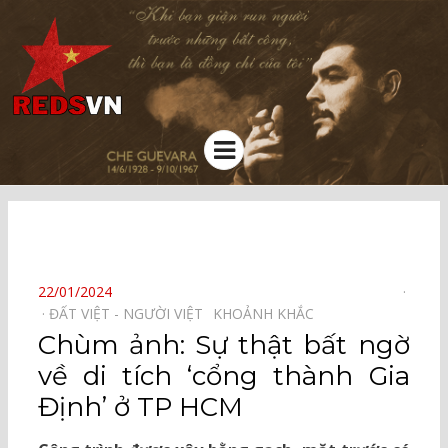
Kênh chia sẻ tri thức cộng đồng
Menu
⠀
POSTED
22/01/2024
ON
ĐẤT VIỆT - NGƯỜI VIỆT⠀
KHOẢNH KHẮC⠀
Chùm ảnh: Sự thật bất ngờ
về di tích ‘cổng thành Gia
Định’ ở TP HCM