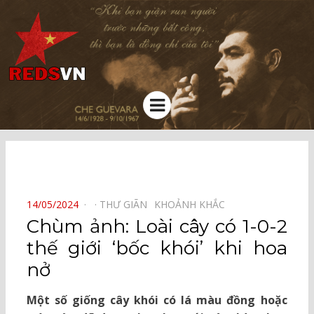
Kênh chia sẻ tri thức cộng đồng
Menu
⠀
POSTED
14/05/2024
THƯ GIÃN⠀
KHOẢNH KHẮC⠀
ON
Chùm ảnh: Loài cây có 1-0-2
thế giới ‘bốc khói’ khi hoa
nở
Một số giống cây khói có lá màu đồng hoặc