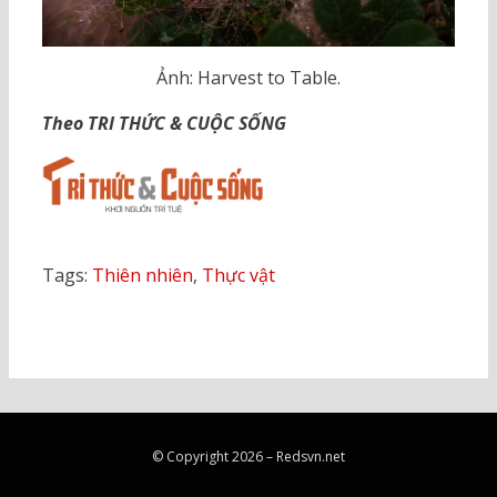
Ảnh: Harvest to Table.
Theo TRI THỨC & CUỘC SỐNG
Tags:
Thiên nhiên
,
Thực vật
© Copyright 2026 –
Redsvn.net