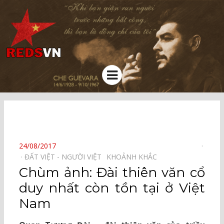
Kênh chia sẻ tri thức cộng đồng
Menu
⠀
POSTED
24/08/2017
ON
ĐẤT VIỆT - NGƯỜI VIỆT⠀
KHOẢNH KHẮC⠀
Chùm ảnh: Đài thiên văn cổ
duy nhất còn tồn tại ở Việt
Nam