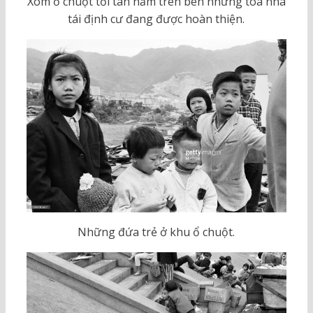
Xóm ổ chuột tồi tàn nằm trên bên những tòa nhà
tái định cư đang được hoàn thiện.
Những đứa trẻ ở khu ổ chuột.