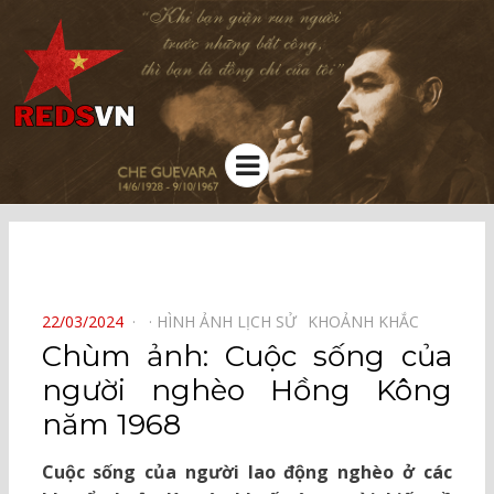
Kênh chia sẻ tri thức cộng đồng
Menu
⠀
POSTED
22/03/2024
HÌNH ẢNH LỊCH SỬ⠀
KHOẢNH KHẮC⠀
ON
Chùm ảnh: Cuộc sống của
người nghèo Hồng Kông
năm 1968
Cuộc sống của người lao động nghèo ở các