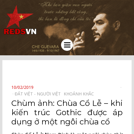
Kênh chia sẻ tri thức cộng đồng
Menu
⠀
POSTED
10/02/2019
ON
ĐẤT VIỆT - NGƯỜI VIỆT⠀
KHOẢNH KHẮC⠀
Chùm ảnh: Chùa Cổ Lễ – khi
kiến trúc Gothic được áp
dụng ở một ngôi chùa cổ