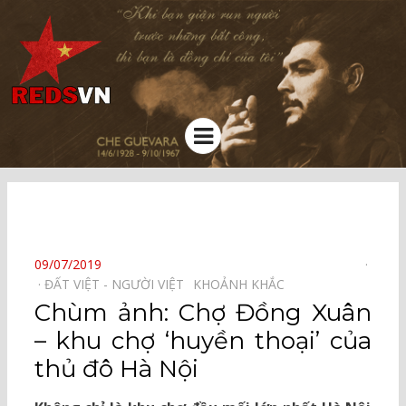
Kênh chia sẻ tri thức cộng đồng
Menu
⠀
POSTED
09/07/2019
ON
ĐẤT VIỆT - NGƯỜI VIỆT⠀
KHOẢNH KHẮC⠀
Chùm ảnh: Chợ Đồng Xuân
– khu chợ ‘huyền thoại’ của
thủ đô Hà Nội