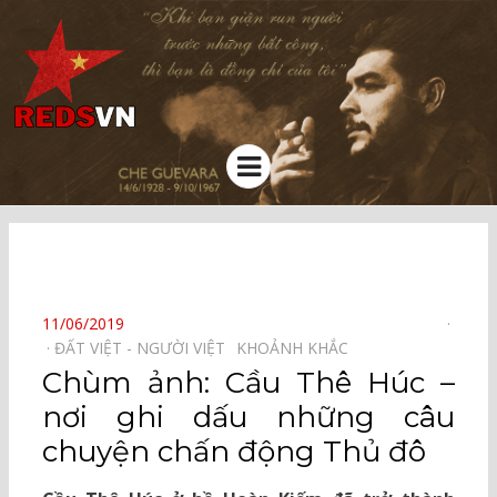
Kênh chia sẻ tri thức cộng đồng
Menu
⠀
POSTED
11/06/2019
ON
ĐẤT VIỆT - NGƯỜI VIỆT⠀
KHOẢNH KHẮC⠀
Chùm ảnh: Cầu Thê Húc –
nơi ghi dấu những câu
chuyện chấn động Thủ đô