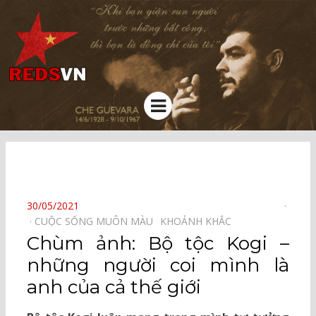
Kênh chia sẻ tri thức cộng đồng
Menu
⠀
POSTED
30/05/2021
ON
CUỘC SỐNG MUÔN MÀU⠀
KHOẢNH KHẮC⠀
Chùm ảnh: Bộ tộc Kogi –
những người coi mình là
anh của cả thế giới