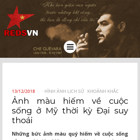
Kênh chia sẻ tri thức cộng đồng
Menu
⠀
POSTED
13/12/2018
HÌNH ẢNH LỊCH SỬ⠀
KHOẢNH KHẮC⠀
ON
Ảnh màu hiếm về cuộc
sống ở Mỹ thời kỳ Đại suy
thoái
Những bức ảnh màu quý hiếm về cuộc sống