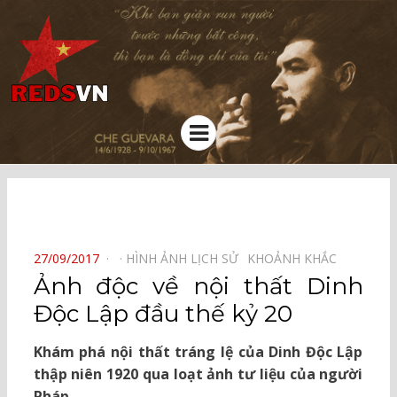
Kênh chia sẻ tri thức cộng đồng
Menu
⠀
POSTED
27/09/2017
HÌNH ẢNH LỊCH SỬ⠀
KHOẢNH KHẮC⠀
ON
Ảnh độc về nội thất Dinh
Độc Lập đầu thế kỷ 20
Khám phá nội thất tráng lệ của Dinh Độc Lập
thập niên 1920 qua loạt ảnh tư liệu của người
Pháp.